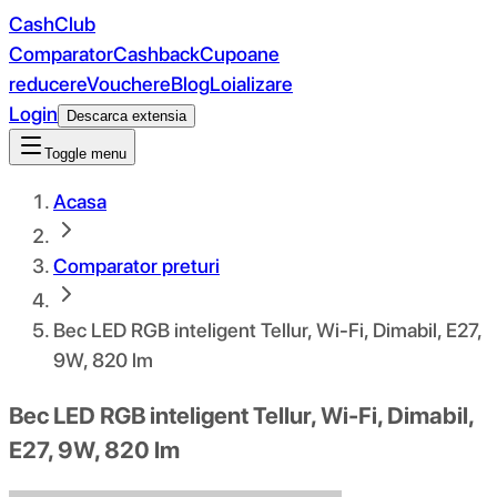
CashClub
Comparator
Cashback
Cupoane
reducere
Vouchere
Blog
Loializare
Login
Descarca extensia
Toggle menu
Acasa
Comparator preturi
Bec LED RGB inteligent Tellur, Wi-Fi, Dimabil, E27,
9W, 820 lm
Bec LED RGB inteligent Tellur, Wi-Fi, Dimabil,
E27, 9W, 820 lm