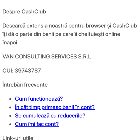
Despre CashClub
Descarcă extensia noastră pentru browser și CashClub
îți dă o parte din banii pe care îi cheltuiești online
înapoi.
VAN CONSULTING SERVICES S.R.L.
CUI: 39743787
Întrebări frecvente
Cum funcționează?
În cât timp primesc banii în cont?
Se cumulează cu reducerile?
Cum îmi fac cont?
Link-uri utile