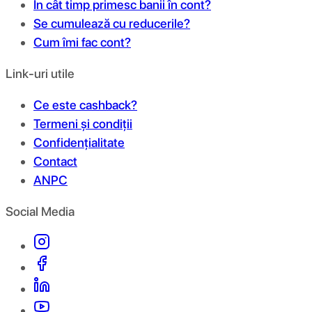
În cât timp primesc banii în cont?
Se cumulează cu reducerile?
Cum îmi fac cont?
Link-uri utile
Ce este cashback?
Termeni și condiții
Confidențialitate
Contact
ANPC
Social Media