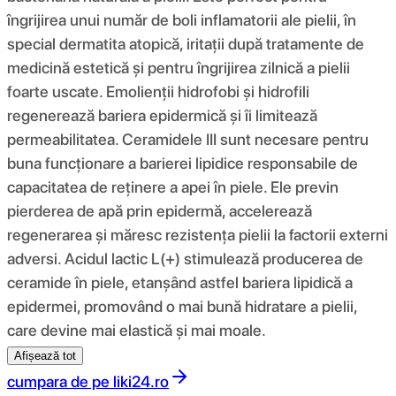
îngrijirea unui număr de boli inflamatorii ale pielii, în
special dermatita atopică, iritații după tratamente de
medicină estetică și pentru îngrijirea zilnică a pielii
foarte uscate. Emolienții hidrofobi și hidrofili
regenerează bariera epidermică și îi limitează
permeabilitatea. Ceramidele III sunt necesare pentru
buna funcționare a barierei lipidice responsabile de
capacitatea de reținere a apei în piele. Ele previn
pierderea de apă prin epidermă, accelerează
regenerarea și măresc rezistența pielii la factorii externi
adversi. Acidul lactic L(+) stimulează producerea de
ceramide în piele, etanșând astfel bariera lipidică a
epidermei, promovând o mai bună hidratare a pielii,
care devine mai elastică și mai moale.
Afișează tot
cumpara de pe
liki24.ro