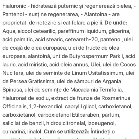
hialuronic - hidratează puternic și regenerează pielea, -
Pantenol - susține regenerarea, - Alantoina - are
proprietati de netezire si catifelare a pielii.
De unde:
Aqua, alcool cetearilic, paraffinum liquidum, glicerina,
acid palmitic, acid stearic, ceteareth-20, pantenol, ulei
de coajă de olea europaea, ulei de fructe de olea
europaea, alantoină, unt de Butyrospermum Parkii, acid
lauric, acid miristic, acid oleic annus, Ulei, ulei de Cocos
Nucifera, ulei de semințe de Linum Usitatissimum, ulei
de Persea Gratissima, ulei de sâmburi de Argania
Spinosa, ulei de semințe de Macadamia Ternifolia,
hialuronat de sodiu, extract de frunze de Rosmarinus
Officinalis, 1,2-hexandiol, caprylil glicol, carboxietanol,
carboxietanol, carboxietanol Etilparaben, parfum,
salicilat de benzil, hidroxicitronelal, izoeugenol,
cumarină, linalol.
Cum se utilizează:
Întindeți o