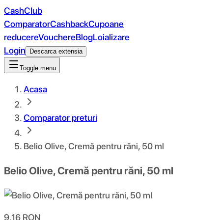
CashClub
Comparator
Cashback
Cupoane
reducere
Vouchere
Blog
Loializare
Login
Descarca extensia
Toggle menu
Acasa
Comparator preturi
Belio Olive, Cremă pentru răni, 50 ml
Belio Olive, Cremă pentru răni, 50 ml
9.16
RON