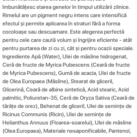
îmbunătățesc starea genelor în timpul utilizării zilnice.
Rimelul are un pigment negru intens care intensifică
efectul și permite aplicarea în straturi fără a forma
cocoloașe sau descuamare. Este alegerea perfectă
pentru cele care caută volum și îngrijire eficiente - atât
pentru purtarea de zi cu zi, cât și pentru ocazii speciale.
Ingrediente Apă (Water), Ulei de măsline hidrogenat,
Ceră de fructe de Myrica Pubescens (Ceară de fructe
de Myrica Pubescens), Gumă de acacia, Ulei de fructe
de Olea Europaea (Măsline), Stearat de gliceril,
Glicerină, Ceară de albine sintetică, Acid stearic, Acid
palmitic, Poliuretan-35, Ceră de Oryza Sativa (Ceară de
tărâțe de orez), Behenat de gliceril, Ulei de semințe de
Ricinus Communis (Ricin), Ulei de semințe de
Helianthus Annuus (Floarea-soarelui), Ulei de măsline
(Olea Europaea), Materiale nesaponificabile, Pantenol,