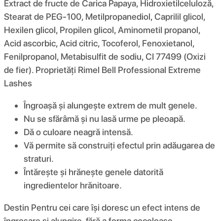
Extract de fructe de Carica Papaya, Hidroxietilceluloză,
Stearat de PEG-100, Metilpropanediol, Caprilil glicol,
Hexilen glicol, Propilen glicol, Aminometil propanol,
Acid ascorbic, Acid citric, Tocoferol, Fenoxietanol,
Fenilpropanol, Metabisulfit de sodiu, CI 77499 (Oxizi
de fier). Proprietăți Rimel Bell Professional Extreme
Lashes
Îngroașă și alungește extrem de mult genele.
Nu se sfărâmă și nu lasă urme pe pleoapă.
Dă o culoare neagră intensă.
Vă permite să construiți efectul prin adăugarea de
straturi.
Întărește și hrănește genele datorită
ingredientelor hrănitoare.
Destin Pentru cei care își doresc un efect intens de
îngroșare și alungire, fără a forma cocoloașe.