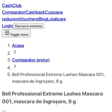
CashClub
Comparator
Cashback
Cupoane
reducere
Vouchere
Blog
Loializare
Login
Descarca extensia
Toggle menu
Acasa
Comparator preturi
Bell Professional Extreme Lashes Mascara 001,
mascara de îngroșare, 9 g
Bell Professional Extreme Lashes Mascara
001, mascara de îngroșare, 9 g