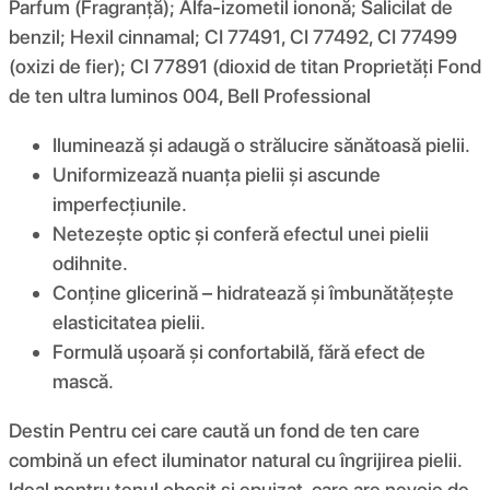
Parfum (Fragranță); Alfa-izometil iononă; Salicilat de
benzil; Hexil cinnamal; CI 77491, CI 77492, CI 77499
(oxizi de fier); CI 77891 (dioxid de titan Proprietăți Fond
de ten ultra luminos 004, Bell Professional
Iluminează și adaugă o strălucire sănătoasă pielii.
Uniformizează nuanța pielii și ascunde
imperfecțiunile.
Netezește optic și conferă efectul unei pielii
odihnite.
Conține glicerină – hidratează și îmbunătățește
elasticitatea pielii.
Formulă ușoară și confortabilă, fără efect de
mască.
Destin Pentru cei care caută un fond de ten care
combină un efect iluminator natural cu îngrijirea pielii.
Ideal pentru tenul obosit și epuizat, care are nevoie de