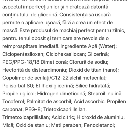
aspectul imperfecțiunilor și hidratează datorită
conținutului de glicerină. Consistența sa ușoară
permite o aplicare ușoară, fără a crea un efect de
mască. Este produsul de machiaj perfect pentru zilnic,
pentru tenul obosit și tern care are nevoie de o
reîmprospătare imediată. Ingrediente Apă (Water);
Ciclopentasiloxan; Ciclohexasiloxan; Glicerină;
PEG/PPG-18/18 Dimeticonă; Clorură de sodiu;
Hectorită de disteardimoniu; Dioxid de titan (nano);
Copolimer de acrilați/C12-22 alchil metacrilat;
Polisorbat 80; Etilhexilglicerină; Silice hidratată;
Propilen glicol; Hidrogen dimeticonă; Stearoil inulină;
Tocoferol; Palmitat de ascorbil; Acid ascorbic; Propilen
carbonat; PEG-8; Trietoxicaprililsilan;
Trimetoxicaprililsilan; Acid citric; Hidroxid de aluminiu;
Mică; Oxid de staniu; Metilparaben; Fenoxietanol;