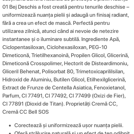
01 Bej Deschis a fost creată pentru tenurile deschise –
uniformizează nuanța pielii și adaugă un finisaj radiant,
fără a crea un efect de mască. Perfectă pentru
utilizarea zilnică, atunci când ai nevoie de netezire
instantanee și o iluminare subtilă. Ingrediente Apă,
Ciclopentasiloxan, Ciclohexasiloxan, PEG-10
Dimeticonă, Trietilhexanoină, Propilen Glicol, Glicerină,
Dimeticonă Crosspolimer, Hectorit de Disteardimoniu,
Gliceril Behenat, Polisorbat 80, Trimetoxicaprililsilan,
Hidroxid de Aluminiu, Butilen Glicol, Etilhexilglicerină,
Extract de Frunze de Centella Asiatica, Fenoxietanol,
Parfum, CI 77491, CI 77492, CI 77499 (Oxizi de Fier),
CI 77891 (Dioxid de Titan). Proprietăți Cremă CC,
Cremă CC Bell SOS
Corectează și uniformizează ușor nuanța pielii.
Oferă strălucire naturală și un efect de ten odihnit.