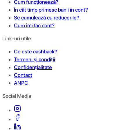
Cum funcționează?
În cât timp primesc banii în cont?
Se cumulează cu reducerile?
Cum îmi fac cont?
Link-uri utile
Ce este cashback?
Termeni și condiții
Confidențialitate
Contact
ANPC
Social Media