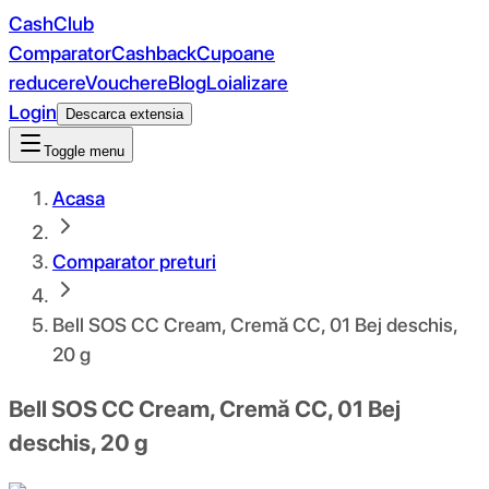
CashClub
Comparator
Cashback
Cupoane
reducere
Vouchere
Blog
Loializare
Login
Descarca extensia
Toggle menu
Acasa
Comparator preturi
Bell SOS CC Cream, Cremă CC, 01 Bej deschis,
20 g
Bell SOS CC Cream, Cremă CC, 01 Bej
deschis, 20 g