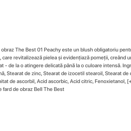
e obraz The Best 01 Peachy este un blush obligatoriu pent
e, care revitalizează pielea și evidențiază pomeții, creând 
t - de la o atingere delicată până la o culoare intensă. In
, Stearat de zinc, Stearat de izocetil stearoil, Stearat de oc
lmitat de ascorbil, Acid ascorbic, Acid citric, Fenoxietanol
e fard de obraz Bell The Best