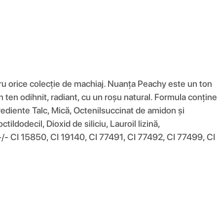
ru orice colecție de machiaj. Nuanța Peachy este un ton
un ten odihnit, radiant, cu un roșu natural. Formula conține
grediente Talc, Mică, Octenilsuccinat de amidon și
tildodecil, Dioxid de siliciu, Lauroil lizină,
, [+/- CI 15850, CI 19140, CI 77491, CI 77492, CI 77499, CI