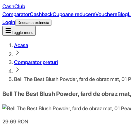
CashClub
Comparator
Cashback
Cupoane reducere
Vouchere
Blog
L
Login
Descarca extensia
Toggle menu
Acasa
Comparator preturi
Bell The Best Blush Powder, fard de obraz mat, 01 P
Bell The Best Blush Powder, fard de obraz mat,
29.69
RON