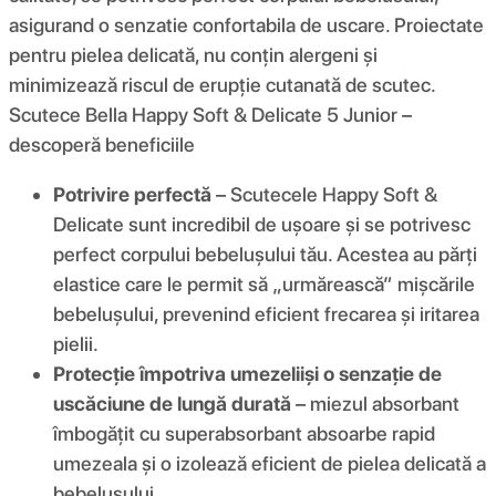
asigurand o senzatie confortabila de uscare. Proiectate
pentru pielea delicată, nu conțin alergeni și
minimizează riscul de erupție cutanată de scutec.
Scutece Bella Happy Soft & Delicate 5 Junior –
descoperă beneficiile
Potrivire perfectă
– Scutecele Happy Soft &
Delicate sunt incredibil de ușoare și se potrivesc
perfect corpului bebelușului tău. Acestea au părți
elastice care le permit să „urmărească” mișcările
bebelușului, prevenind eficient frecarea și iritarea
pielii.
Protecție împotriva umezelii
și o senzație de
uscăciune de lungă durată
– miezul absorbant
îmbogățit cu superabsorbant absoarbe rapid
umezeala și o izolează eficient de pielea delicată a
bebelușului.