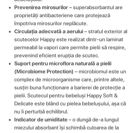
Prevenirea mirosurilor
– superabsorbantul are
proprietăți antibacteriene care protejează
împotriva mirosurilor neplăcute.
Circulația adecvată a aerului
– stratul exterior al
scutecelor Happy este realizat dintr-un laminat
permeabil la vapori care permite pielii să respire,
prevenind eficient erupția de scutec.
Suport pentru microflora naturală a pielii
(Microbiome Protection)
– microbiomul este un
complex de microorganisme care, printre altele,
susțin buna funcționare a barierei de protecție a
pielii. Scutecul pentru bebeluși Happy Soft &
Delicate este blând cu pielea bebelușului, așa că
nu îi perturbă echilibrul.
Indicator de umiditate
– o dungă de-a lungul
miezului absorbant își schimbă culoarea de la