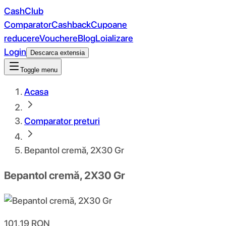
CashClub
Comparator
Cashback
Cupoane
reducere
Vouchere
Blog
Loializare
Login
Descarca extensia
Toggle menu
Acasa
Comparator preturi
Bepantol cremă, 2X30 Gr
Bepantol cremă, 2X30 Gr
101.19
RON