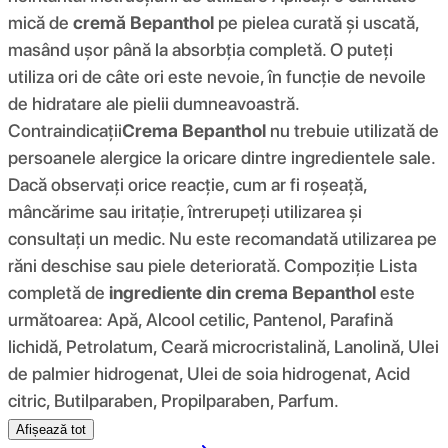
mică de
cremă Bepanthol
pe pielea curată și uscată,
masând ușor până la absorbția completă. O puteți
utiliza ori de câte ori este nevoie, în funcție de nevoile
de hidratare ale pielii dumneavoastră.
Contraindicații
Crema Bepanthol
nu trebuie utilizată de
persoanele alergice la oricare dintre ingredientele sale.
Dacă observați orice reacție, cum ar fi roșeață,
mâncărime sau iritație, întrerupeți utilizarea și
consultați un medic. Nu este recomandată utilizarea pe
răni deschise sau piele deteriorată. Compoziţie Lista
completă de
ingrediente din crema Bepanthol
este
următoarea: Apă, Alcool cetilic, Pantenol, Parafină
lichidă, Petrolatum, Ceară microcristalină, Lanolină, Ulei
de palmier hidrogenat, Ulei de soia hidrogenat, Acid
citric, Butilparaben, Propilparaben, Parfum.
Afișează tot