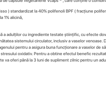
 de capsule vegetariene Vcaps ® , care conține o combina
so ) standardizat la 40% polifenoli BPF ( fracțiune polife
la 1% alicină,
ă a adulților cu ingrediente testate științific, cu efecte 
nătatea sistemului circulator, inclusiv a vaselor venoase.
agenului pentru a asigura buna funcționare a vaselor de s
 stresului oxidativ. Pentru a obtine efectul benefic rezult
 va oferi până la 3 luni de supliment zilnic pentru un adu