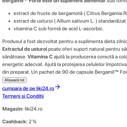
Bergamil™ Forte este un supliment alimentar
sub formă
extract de fructe de bergamotă ( Citrus Bergamia Ris
extract de usturoi ( Allium sativum L. ) standardizat 
vitamina C sub formă de acid L-ascorbic.
Produsul a fost dezvoltat pentru a suplimenta dieta zilnic
Extractul de usturoi
poate oferi suport natural pentru să
sănătoase.
Vitamina C
ajută la producerea corectă a col
energetic adecvat. Ajută la protejarea celulelor împotriva
din preparat. Un pachet de 90 de capsule Bergamil™ Forte
Afișează tot
cumpara de pe
liki24.ro
Termeni si Conditii
Magazin:
liki24.ro
Cashback:
2 %