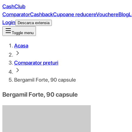
CashClub
Comparator
Cashback
Cupoane reducere
Vouchere
Blog
L
Login
Descarca extensia
Toggle menu
Acasa
Comparator preturi
Bergamil Forte, 90 capsule
Bergamil Forte, 90 capsule