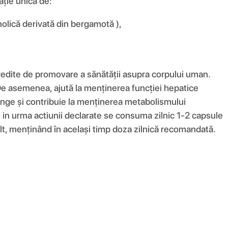
ție unică de:
nolică derivată din bergamotă ),
dovedite de promovare a sănătății asupra corpului uman.
 De asemenea, ajută la menținerea funcției hepatice
ânge și contribuie la menținerea metabolismului
at in urma actiunii declarate se consuma zilnic 1-2 capsule
lt, menținând în același timp doza zilnică recomandată.