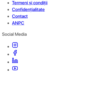
Termeni și condiții
Confidențialitate
Contact
ANPC
Social Media