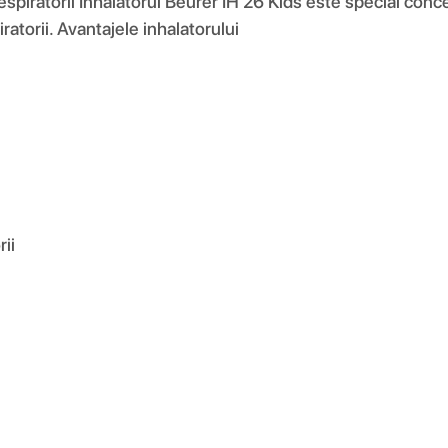
 respiratorii Inhalatorul Beurer IH 26 Kids este special conc
iratorii. Avantajele inhalatorului
rii