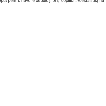
eput pentru nevoile bebelușilor și copiilor. Acesta susține