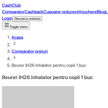
CashClub
Comparator
Cashback
Cupoane reducere
Vouchere
Blog
L
Login
Descarca extensia
Toggle menu
Acasa
Comparator preturi
Beurer IH26 Inhalator pentru copii 1 buc
Beurer IH26 Inhalator pentru copii 1 buc