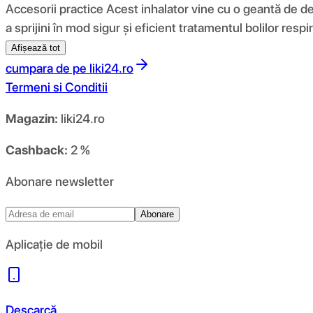
Accesorii practice Acest inhalator vine cu o geantă de dep
a sprijini în mod sigur și eficient tratamentul bolilor respira
Afișează tot
cumpara de pe
liki24.ro
Termeni si Conditii
Magazin:
liki24.ro
Cashback:
2 %
Abonare newsletter
Abonare
Aplicație de mobil
Descarcă