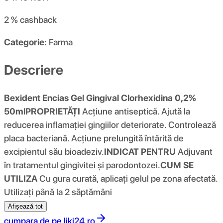
2 %
cashback
Categorie:
Farma
Descriere
Bexident Encias Gel Gingival Clorhexidina 0,2%
50ml
PROPRIETĂȚI
Acțiune antiseptică. Ajută la
reducerea inflamației gingiilor deteriorate. Controlează
placa bacteriană. Acțiune prelungită întărită de
excipientul său bioadeziv.
INDICAT PENTRU
Adjuvant
în tratamentul gingivitei și parodontozei.
CUM SE
UTILIZA
Cu gura curată, aplicați gelul pe zona afectată.
Utilizați până la 2 săptămâni
Afișează tot
cumpara de pe
liki24.ro