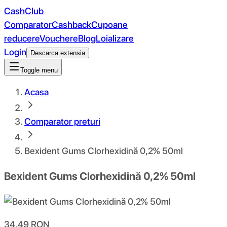
CashClub
Comparator
Cashback
Cupoane
reducere
Vouchere
Blog
Loializare
Login
Descarca extensia
Toggle menu
Acasa
Comparator preturi
Bexident Gums Clorhexidină 0,2% 50ml
Bexident Gums Clorhexidină 0,2% 50ml
34.49
RON