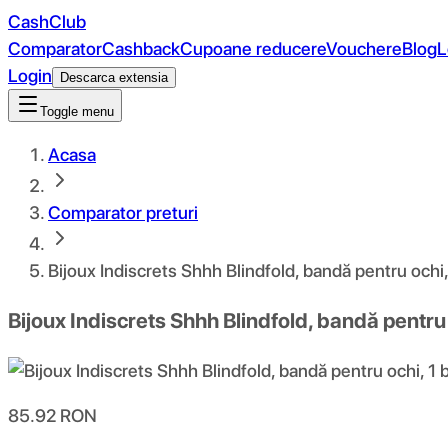
CashClub
Comparator
Cashback
Cupoane reducere
Vouchere
Blog
L
Login
Descarca extensia
Toggle menu
Acasa
Comparator preturi
Bijoux Indiscrets Shhh Blindfold, bandă pentru ochi,
Bijoux Indiscrets Shhh Blindfold, bandă pentru 
85.92
RON