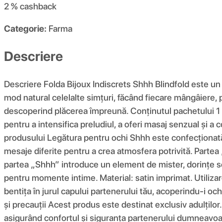
2 %
cashback
Categorie:
Farma
Descriere
Descriere Folda Bijoux Indiscrets Shhh Blindfold este un 
mod natural celelalte simțuri, făcând fiecare mângâiere, p
descoperind plăcerea împreună. Conținutul pachetului 1 
pentru a intensifica preludiul, a oferi masaj senzual și a c
produsului Legătura pentru ochi Shhh este confecționată 
mesaje diferite pentru a crea atmosfera potrivită. Partea 
partea „Shhh” introduce un element de mister, dorințe secr
pentru momente intime. Material: satin imprimat. Utilizare
bentița în jurul capului partenerului tău, acoperindu-i oc
și precauții Acest produs este destinat exclusiv adulților. 
asigurând confortul și siguranța partenerului dumneavoa