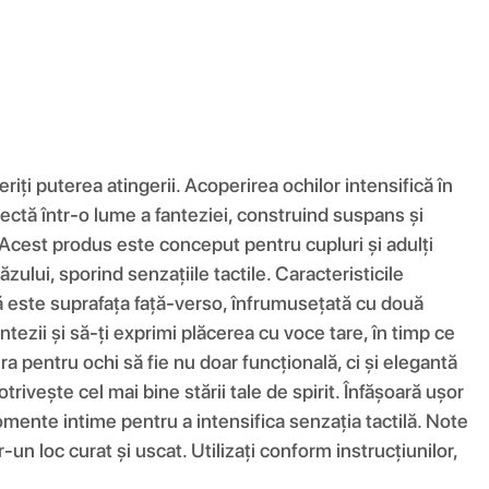
ți puterea atingerii. Acoperirea ochilor intensifică în
fectă într-o lume a fanteziei, construind suspans și
Acest produs este conceput pentru cupluri și adulți
zului, sporind senzațiile tactile. Caracteristicile
lă este suprafața față-verso, înfrumusețată cu două
tezii și să-ți exprimi plăcerea cu voce tare, în timp ce
a pentru ochi să fie nu doar funcțională, ci și elegantă
ivește cel mai bine stării tale de spirit. Înfășoară ușor
momente intime pentru a intensifica senzația tactilă. Note
-un loc curat și uscat. Utilizați conform instrucțiunilor,