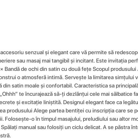
accesoriu senzual și elegant care vă permite să redescoperi
eriere sau masaj mai tangibil și incitant. Este invitația per
× Bandă de ochi din satin cu două fețe Scopul produsului 
onstrui o atmosferă intimă. Servește la limitarea simțului vă
din satin moale și confortabil. Caracteristica sa principa
„Ohhh” te încurajează să-ți dezlănțui cele mai sălbatice fan
ete și excitație liniștită. Designul elegant face ca legătur
a produsului Alege partea bentiței cu inscripția care se potr
hii. Folosește-o în timpul masajului, preludiului sau altor 
Spălați manual sau folosiți un ciclu delicat. A se păstra într
stră.