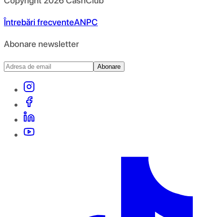
Copyright
2026
CashClub
Întrebări frecvente
ANPC
Abonare newsletter
Abonare