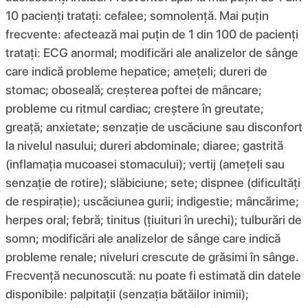
10 pacienți tratați: cefalee; somnolență. Mai puțin
frecvente: afectează mai puțin de 1 din 100 de pacienți
tratați: ECG anormal; modificări ale analizelor de sânge
care indică probleme hepatice; amețeli; dureri de
stomac; oboseală; creșterea poftei de mâncare;
probleme cu ritmul cardiac; creștere în greutate;
greață; anxietate; senzație de uscăciune sau disconfort
la nivelul nasului; dureri abdominale; diaree; gastrită
(inflamația mucoasei stomacului); vertij (amețeli sau
senzație de rotire); slăbiciune; sete; dispnee (dificultăți
de respirație); uscăciunea gurii; indigestie; mâncărime;
herpes oral; febră; tinitus (țiuituri în urechi); tulburări de
somn; modificări ale analizelor de sânge care indică
probleme renale; niveluri crescute de grăsimi în sânge.
Frecvență necunoscută: nu poate fi estimată din datele
disponibile: palpitații (senzația bătăilor inimii);