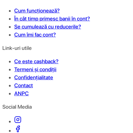
Cum funcționează?
În cât timp primesc banii în cont?
Se cumulează cu reducerile?
Cum îmi fac cont?
Link-uri utile
Ce este cashback?
Termeni și condiții
Confidențialitate
Contact
ANPC
Social Media