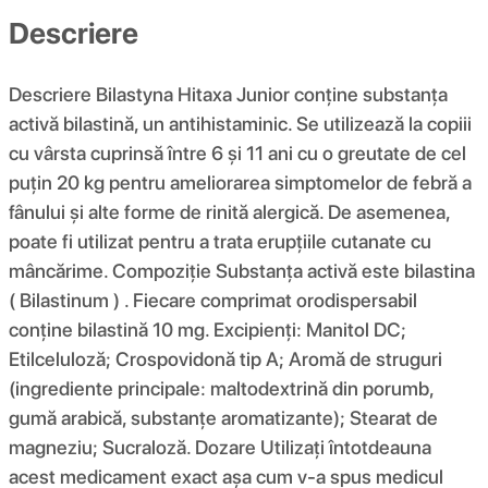
Descriere
Descriere Bilastyna Hitaxa Junior conține substanța
activă bilastină, un antihistaminic. Se utilizează la copiii
cu vârsta cuprinsă între 6 și 11 ani cu o greutate de cel
puțin 20 kg pentru ameliorarea simptomelor de febră a
fânului și alte forme de rinită alergică. De asemenea,
poate fi utilizat pentru a trata erupțiile cutanate cu
mâncărime. Compoziţie Substanța activă este bilastina
( Bilastinum ) . Fiecare comprimat orodispersabil
conține bilastină 10 mg. Excipienți: Manitol DC;
Etilceluloză; Crospovidonă tip A; Aromă de struguri
(ingrediente principale: maltodextrină din porumb,
gumă arabică, substanțe aromatizante); Stearat de
magneziu; Sucraloză. Dozare Utilizați întotdeauna
acest medicament exact așa cum v-a spus medicul