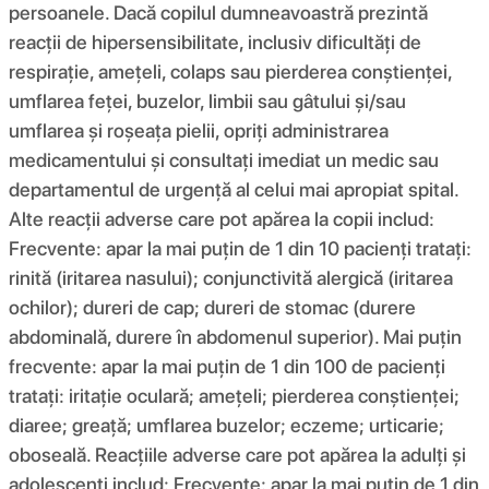
persoanele. Dacă copilul dumneavoastră prezintă
reacții de hipersensibilitate, inclusiv dificultăți de
respirație, amețeli, colaps sau pierderea conștienței,
umflarea feței, buzelor, limbii sau gâtului și/sau
umflarea și roșeața pielii, opriți administrarea
medicamentului și consultați imediat un medic sau
departamentul de urgență al celui mai apropiat spital.
Alte reacții adverse care pot apărea la copii includ:
Frecvente: apar la mai puțin de 1 din 10 pacienți tratați:
rinită (iritarea nasului); conjunctivită alergică (iritarea
ochilor); dureri de cap; dureri de stomac (durere
abdominală, durere în abdomenul superior). Mai puțin
frecvente: apar la mai puțin de 1 din 100 de pacienți
tratați: iritație oculară; amețeli; pierderea conștienței;
diaree; greață; umflarea buzelor; eczeme; urticarie;
oboseală. Reacțiile adverse care pot apărea la adulți și
adolescenți includ: Frecvente: apar la mai puțin de 1 din