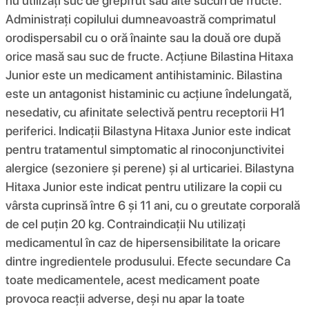
nu utilizați suc de grepfrut sau alte sucuri de fructe.
Administrați copilului dumneavoastră comprimatul
orodispersabil cu o oră înainte sau la două ore după
orice masă sau suc de fructe. Acţiune Bilastina Hitaxa
Junior este un medicament antihistaminic. Bilastina
este un antagonist histaminic cu acțiune îndelungată,
nesedativ, cu afinitate selectivă pentru receptorii H1
periferici. Indicații Bilastyna Hitaxa Junior este indicat
pentru tratamentul simptomatic al rinoconjunctivitei
alergice (sezoniere și perene) și al urticariei. Bilastyna
Hitaxa Junior este indicat pentru utilizare la copii cu
vârsta cuprinsă între 6 și 11 ani, cu o greutate corporală
de cel puțin 20 kg. Contraindicații Nu utilizați
medicamentul în caz de hipersensibilitate la oricare
dintre ingredientele produsului. Efecte secundare Ca
toate medicamentele, acest medicament poate
provoca reacții adverse, deși nu apar la toate