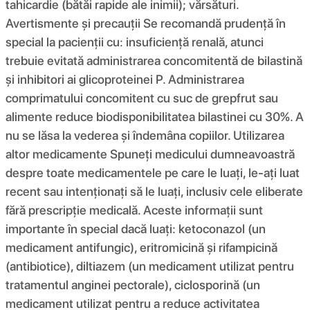
tahicardie (bătăi rapide ale inimii); vărsături.
Avertismente și precauții Se recomandă prudență în
special la pacienții cu: insuficiență renală, atunci
trebuie evitată administrarea concomitentă de bilastină
și inhibitori ai glicoproteinei P. Administrarea
comprimatului concomitent cu suc de grepfrut sau
alimente reduce biodisponibilitatea bilastinei cu 30%. A
nu se lăsa la vederea și îndemâna copiilor. Utilizarea
altor medicamente Spuneți medicului dumneavoastră
despre toate medicamentele pe care le luați, le-ați luat
recent sau intenționați să le luați, inclusiv cele eliberate
fără prescripție medicală. Aceste informații sunt
importante în special dacă luați: ketoconazol (un
medicament antifungic), eritromicină și rifampicină
(antibiotice), diltiazem (un medicament utilizat pentru
tratamentul anginei pectorale), ciclosporină (un
medicament utilizat pentru a reduce activitatea