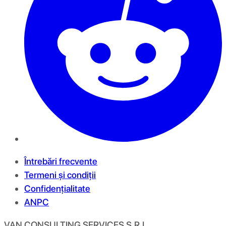
Întrebări frecvente
Termeni și condiții
Confidențialitate
ANPC
VAN CONSULTING SERVICES S.R.L.