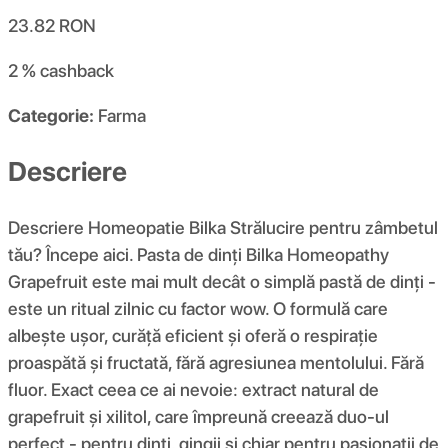
23.82
RON
2 %
cashback
Categorie:
Farma
Descriere
Descriere Homeopatie Bilka Strălucire pentru zâmbetul
tău? Începe aici. Pasta de dinți Bilka Homeopathy
Grapefruit este mai mult decât o simplă pastă de dinți -
este un ritual zilnic cu factor wow. O formulă care
albește ușor, curăță eficient și oferă o respirație
proaspătă și fructată, fără agresiunea mentolului. Fără
fluor. Exact ceea ce ai nevoie: extract natural de
grapefruit și xilitol, care împreună creează duo-ul
perfect - pentru dinți, gingii și chiar pentru pasionații de