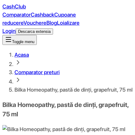
CashClub
Comparator
Cashback
Cupoane
reducere
Vouchere
Blog
Loializare
Login
Descarca extensia
Toggle menu
Acasa
Comparator preturi
Bilka Homeopathy, pastă de dinți, grapefruit, 75 ml
Bilka Homeopathy, pastă de dinți, grapefruit,
75 ml