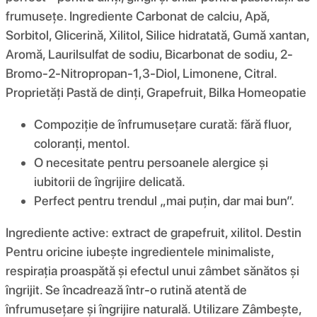
frumusețe. Ingrediente Carbonat de calciu, Apă,
Sorbitol, Glicerină, Xilitol, Silice hidratată, Gumă xantan,
Aromă, Laurilsulfat de sodiu, Bicarbonat de sodiu, 2-
Bromo-2-Nitropropan-1,3-Diol, Limonene, Citral.
Proprietăți Pastă de dinți, Grapefruit, Bilka Homeopatie
Compoziție de înfrumusețare curată: fără fluor,
coloranți, mentol.
O necesitate pentru persoanele alergice și
iubitorii de îngrijire delicată.
Perfect pentru trendul „mai puțin, dar mai bun”.
Ingrediente active: extract de grapefruit, xilitol. Destin
Pentru oricine iubește ingredientele minimaliste,
respirația proaspătă și efectul unui zâmbet sănătos și
îngrijit. Se încadrează într-o rutină atentă de
înfrumusețare și îngrijire naturală. Utilizare Zâmbește,