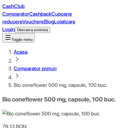
CashClub
Comparator
Cashback
Cupoane
reducere
Vouchere
Blog
Loializare
Login
Descarca extensia
Toggle menu
Acasa
Comparator preturi
Bio coneflower 500 mg, capsule, 100 buc.
Bio coneflower 500 mg, capsule, 100 buc.
79.13
RON