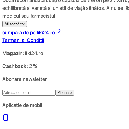
Doza recomandată Luați o capsulă de trei ori pe zi. Vă r
echilibrată și variată și un stil de viață sănătos. A nu se
medicul sau farmacistul.
Afișează tot
cumpara de pe
liki24.ro
Termeni si Conditii
Magazin:
liki24.ro
Cashback:
2 %
Abonare newsletter
Abonare
Aplicație de mobil