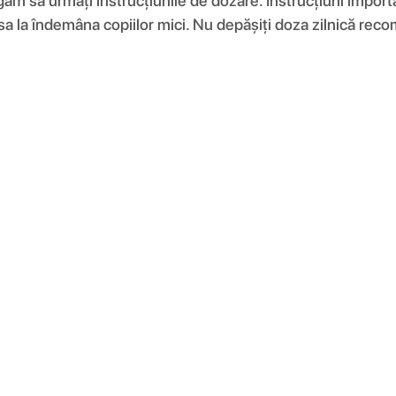
ugăm să urmați instrucțiunile de dozare. Instrucțiuni impo
 lăsa la îndemâna copiilor mici. Nu depășiți doza zilnică re