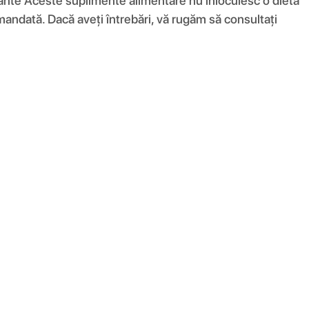
rtante Aceste suplimente alimentare nu înlocuiesc o dietă
comandată. Dacă aveți întrebări, vă rugăm să consultați