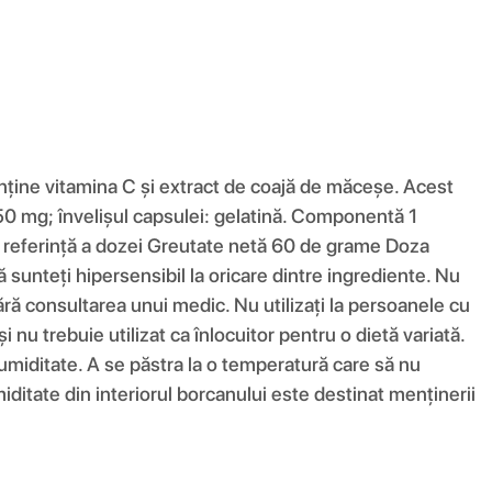
ține vitamina C și extract de coajă de măceșe. Acest
50 mg; învelișul capsulei: gelatină. Componentă 1
referință a dozei Greutate netă 60 de grame Doza
 sunteți hipersensibil la oricare dintre ingrediente. Nu
ără consultarea unui medic. Nu utilizați la persoanele cu
 nu trebuie utilizat ca înlocuitor pentru o dietă variată.
 umiditate. A se păstra la o temperatură care să nu
ditate din interiorul borcanului este destinat menținerii