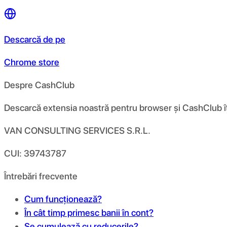
Descarcă de pe
Chrome store
Despre CashClub
Descarcă extensia noastră pentru browser și CashClub îți d
VAN CONSULTING SERVICES S.R.L.
CUI: 39743787
Întrebări frecvente
Cum funcționează?
În cât timp primesc banii în cont?
Se cumulează cu reducerile?