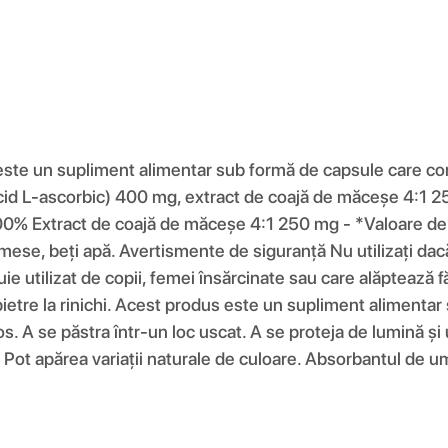
ste un supliment alimentar sub formă de capsule care con
acid L-ascorbic) 400 mg, extract de coajă de măceșe 4:1 2
% Extract de coajă de măceșe 4:1 250 mg - *Valoare de 
mese, beți apă. Avertismente de siguranță Nu utilizați dacă
e utilizat de copii, femei însărcinate sau care alăptează f
ietre la rinichi. Acest produs este un supliment alimentar și
os. A se păstra într-un loc uscat. A se proteja de lumină și
Pot apărea variații naturale de culoare. Absorbantul de umi