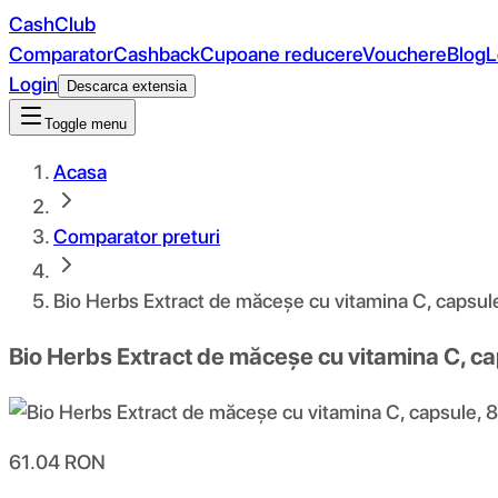
CashClub
Comparator
Cashback
Cupoane reducere
Vouchere
Blog
L
Login
Descarca extensia
Toggle menu
Acasa
Comparator preturi
Bio Herbs Extract de măceșe cu vitamina C, capsul
Bio Herbs Extract de măceșe cu vitamina C, ca
61.04
RON