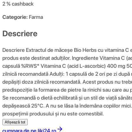
2 %
cashback
Categorie:
Farma
Descriere
Descriere Extractul de măceșe Bio Herbs cu vitamina C e
produs este destinat adulților. Ingrediente Vitamina C (
capsulă %RWS* Vitamina C (acid L-ascorbic) 400 mg 500
zilnică recomandată Adulți: 1 capsulă de 2 ori pe zi după 
depășiți doza zilnică recomandată. Acest produs nu trebui
predispoziție la formarea de pietre la rinichi sau care au p
Se recomandă o dietă echilibrată și un stil de viață sănăt
depășească 25°C. A nu se lăsa la îndemâna copiilor mici. 
prospețimii produsului și nu este comestibil.
Afișează tot
cumpara de pe
liki24.ro