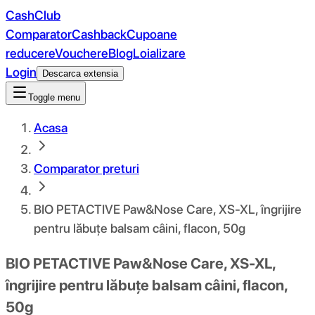
CashClub
Comparator
Cashback
Cupoane
reducere
Vouchere
Blog
Loializare
Login
Descarca extensia
Toggle menu
Acasa
Comparator preturi
BIO PETACTIVE Paw&Nose Care, XS-XL, îngrijire
pentru lăbuțe balsam câini, flacon, 50g
BIO PETACTIVE Paw&Nose Care, XS-XL,
îngrijire pentru lăbuțe balsam câini, flacon,
50g