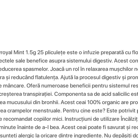
yal Mint 1.5g 25 pliculețe este o infuzie preparată cu flor
ctele sale benefice asupra sistemului digestiv. Acest co
 reducerea spasmelor. Joacă un rol în relaxarea mușchilor ne
 și reducând flatulența. Ajută la procesul digestiv și promo
e mâncare. Oferă numeroase beneficii pentru sistemul respi
a creșterea transpirației. Componenta sa de acid salicilic es
area mucusului din bronhii. Acest ceai 100% organic are prop
a crampelor menstruale. Pentru cine este? Este potrivit p
 recomandat copiilor mici. Instrucțiuni de utilizare Încălzi
ei minute înainte de a-l bea. Acest ceai poate fi savurat și
 sunteți alergic la oricare dintre ingrediente. Nu depășiți 