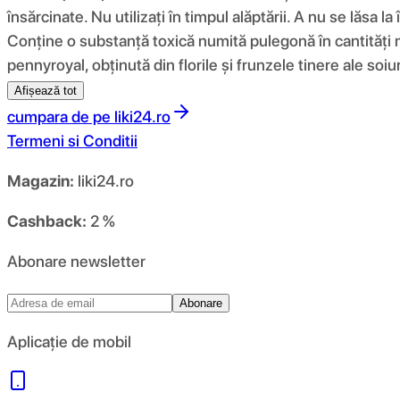
însărcinate. Nu utilizați în timpul alăptării. A nu se lăsa 
Conține o substanță toxică numită pulegonă în cantități 
pennyroyal, obținută din florile și frunzele tinere ale so
Afișează tot
cumpara de pe
liki24.ro
Termeni si Conditii
Magazin:
liki24.ro
Cashback:
2 %
Abonare newsletter
Abonare
Aplicație de mobil