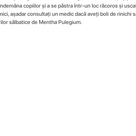
la îndemâna copiilor și a se păstra într-un loc răcoros și usc
mici, așadar consultați un medic dacă aveți boli de rinich
iurilor sălbatice de Mentha Pulegium.