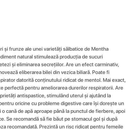
i și frunze ale unei varietăți sălbatice de Mentha
ndiment natural stimulează producția de sucuri
tezi și eliminarea secrețiilor. Are un efect carminativ,
vează eliberarea bilei din vezica biliară. Poate fi
rator datorită conținutului ridicat de mentol. Mai exact,
te perfectă pentru ameliorarea durerilor respiratorii. Are
rietăți antispastice, stimulând uterul și ajutând la
entru oricine cu probleme digestive care își dorește un
ți o cană de apă aproape până la punctul de fierbere, apoi
 rece. Se recomandă să fie băut pe stomacul gol și după
doza recomandată. Prezintă un risc ridicat pentru femeile