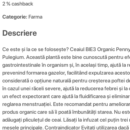
2 %
cashback
Categorie:
Farma
Descriere
Ce este și la ce se folosește? Ceaiul BIE3 Organic Pennyro
Pulegium. Această plantă este bine cunoscută pentru efe
gastrointestinale în organism și, în același timp, ajută la
prevenind formarea gazelor, facilitând expulzarea acestora
considerată o opțiune naturală pentru creșterea poftei d
în cazul unei răceli severe, ajută la reducerea febrei și l
un efect expectorant care ajută la fluidificarea și elimin
reglarea menstruației. Este recomandat pentru ameliorare
produs organic care să îi poată îmbunătăți starea. Nu este
adăugați pliculețul de ceai. Lăsați la infuzat cel puțin tr
mesele principale. Contraindicator Evitați utilizarea dacă