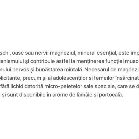
ușchi, oase sau nervi: magneziul, mineral esențial, este 
ismului și contribuie astfel la menținerea funcției muscul
mului nervos și bunăstarea mintală. Necesarul de magneziu
solicitante, precum și al adolescenților și femeilor însărci
ără lichid datorită micro-peletelor sale speciale, care se
 și sunt disponibile în arome de lămâie și portocală.