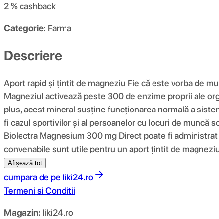
2 %
cashback
Categorie:
Farma
Descriere
Aport rapid și țintit de magneziu Fie că este vorba de m
Magneziul activează peste 300 de enzime proprii ale organ
plus, acest mineral susține funcționarea normală a siste
fi cazul sportivilor și al persoanelor cu locuri de muncă 
Biolectra Magnesium 300 mg Direct poate fi administrat f
convenabile sunt utile pentru un aport țintit de magneziu
Afișează tot
cumpara de pe
liki24.ro
Termeni si Conditii
Magazin:
liki24.ro