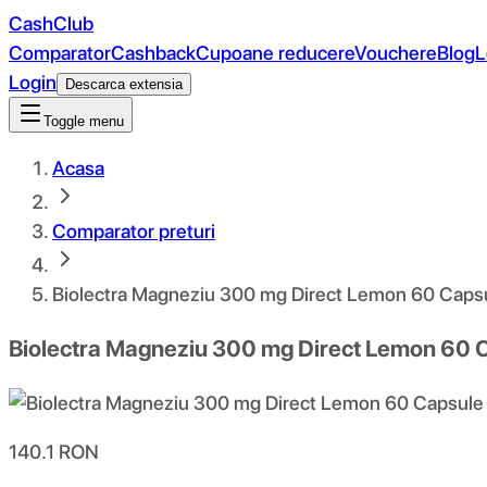
CashClub
Comparator
Cashback
Cupoane reducere
Vouchere
Blog
L
Login
Descarca extensia
Toggle menu
Acasa
Comparator preturi
Biolectra Magneziu 300 mg Direct Lemon 60 Caps
Biolectra Magneziu 300 mg Direct Lemon 60 
140.1
RON