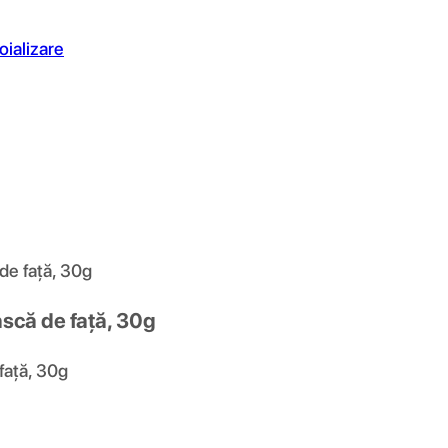
oializare
de față, 30g
ască de față, 30g