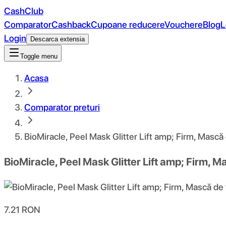
CashClub
Comparator
Cashback
Cupoane reducere
Vouchere
Blog
L
Login
Descarca extensia
Toggle menu
Acasa
Comparator preturi
BioMiracle, Peel Mask Glitter Lift amp; Firm, Mască 
BioMiracle, Peel Mask Glitter Lift amp; Firm, M
7.21
RON