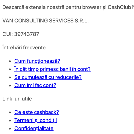
Descarcă extensia noastră pentru browser și CashClub îți d
VAN CONSULTING SERVICES S.R.L.
CUI: 39743787
Întrebări frecvente
Cum funcționează?
În cât timp primesc banii în cont?
Se cumulează cu reducerile?
Cum îmi fac cont?
Link-uri utile
Ce este cashback?
Termeni și condiții
Confidențialitate