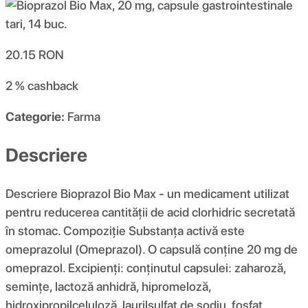
20.15
RON
2 %
cashback
Categorie:
Farma
Descriere
Descriere Bioprazol Bio Max - un medicament utilizat
pentru reducerea cantității de acid clorhidric secretată
în stomac. Compoziţie Substanța activă este
omeprazolul (Omeprazol). O capsulă conține 20 mg de
omeprazol. Excipienți: conținutul capsulei: zaharoză,
semințe, lactoză anhidră, hipromeloză,
hidroxipropilceluloză, laurilsulfat de sodiu, fosfat