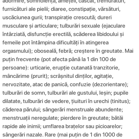
adormire, somnolență, amețeli, căscat, tremurături,
furnicături ale pielii; diaree, constipație, vărsături,
uscăciunea gurii; transpirație crescută; dureri
musculare și articulare; tulburări sexuale (ejaculare
întârziată, disfuncție erectilă, scăderea libidoului și
femeile pot întâmpina dificultăți în atingerea
orgasmului); oboseală, febră; creștere în greutate. Mai
puțin frecvente (pot afecta până la 1 din 100 de
persoane): urticarie, erupție cutanată tranzitorie,
mâncărime (prurit); scrâșnitul dinților, agitație,
nervozitate, atac de panică, confuzie (dezorientare);
tulburări de somn, tulburări ale gustului, leșin; pupile
dilatate, tulburări de vedere, țiuituri în urechi (tinitus);
căderea părului; sângerări menstruale abundente;
menstruații neregulate; pierdere în greutate; bătăi
rapide ale inimii; umflarea brațelor sau picioarelor;
sângerări nazale. Rare (mai puțin de 1 din 1000 de