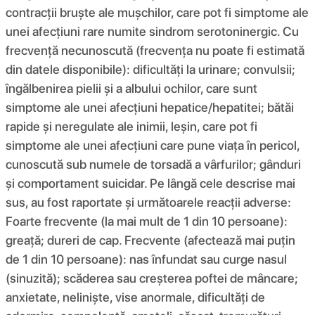
contracții bruște ale mușchilor, care pot fi simptome ale
unei afecțiuni rare numite sindrom serotoninergic. Cu
frecvență necunoscută (frecvența nu poate fi estimată
din datele disponibile): dificultăți la urinare; convulsii;
îngălbenirea pielii și a albului ochilor, care sunt
simptome ale unei afecțiuni hepatice/hepatitei; bătăi
rapide și neregulate ale inimii, leșin, care pot fi
simptome ale unei afecțiuni care pune viața în pericol,
cunoscută sub numele de torsadă a vârfurilor; gânduri
și comportament suicidar. Pe lângă cele descrise mai
sus, au fost raportate și următoarele reacții adverse:
Foarte frecvente (la mai mult de 1 din 10 persoane):
greață; dureri de cap. Frecvente (afectează mai puțin
de 1 din 10 persoane): nas înfundat sau curge nasul
(sinuzită); scăderea sau creșterea poftei de mâncare;
anxietate, neliniște, vise anormale, dificultăți de