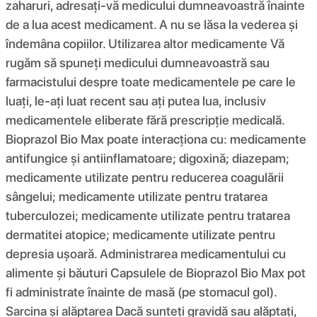
zaharuri, adresați-vă medicului dumneavoastră înainte
de a lua acest medicament. A nu se lăsa la vederea și
îndemâna copiilor. Utilizarea altor medicamente Vă
rugăm să spuneți medicului dumneavoastră sau
farmacistului despre toate medicamentele pe care le
luați, le-ați luat recent sau ați putea lua, inclusiv
medicamentele eliberate fără prescripție medicală.
Bioprazol Bio Max poate interacționa cu: medicamente
antifungice și antiinflamatoare; digoxină; diazepam;
medicamente utilizate pentru reducerea coagulării
sângelui; medicamente utilizate pentru tratarea
tuberculozei; medicamente utilizate pentru tratarea
dermatitei atopice; medicamente utilizate pentru
depresia ușoară. Administrarea medicamentului cu
alimente și băuturi Capsulele de Bioprazol Bio Max pot
fi administrate înainte de masă (pe stomacul gol).
Sarcina și alăptarea Dacă sunteți gravidă sau alăptați,