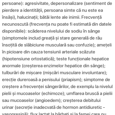
persoane): agresivitate, depersonalizare (sentiment de
pierdere a identității, persoana simte că nu este ea
însăși), halucinații; bătăi lente ale inimii. Frecvență
necunoscută (frecvența nu poate fi estimată din datele
disponibile): scăderea nivelului de sodiu în sânge
(simptomele includ greață și stare generală de rău
însoțită de slăbiciune musculară sau confuzie); amețeli
în picioare din cauza tensiunii arteriale scăzute
(hipotensiune ortostatică); teste funcționale hepatice
anormale (creșterea enzimelor hepatice din sânge);
tulburări de mișcare (mișcări musculare involuntare);
erecție dureroasă a penisului (priapism); simptome de
creștere a frecvenței sângerărilor, de exemplu la nivelul
pielii și mucoaselor (echimoze); umflarea bruscă a pielii
sau mucoaselor (angioedem); creșterea debitului
urinar (secreție inadecvată de hormon antidiuretic -
vasopresină); flux lactat la bărbați și la femei care nu