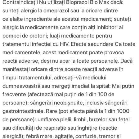
Contraindicații Nu utilizați Bioprazol Bio Max dacă:
sunteți alergic la omeprazol sau la oricare dintre
celelalte ingrediente ale acestui medicament; sunteți
alergic la medicamente care conțin alți inhibitori ai
pompei de protoni; luați medicamente pentru
tratamentul infecției cu HIV. Efecte secundare Ca toate
medicamentele, acest medicament poate provoca
reacții adverse, deși nu apar la toate persoanele. Dacă
manifestați oricare dintre aceste reacții adverse în
timpul tratamentului, adresați-vă medicului
dumneavoastră sau mergeți imediat la spital: Mai puțin
frecvente (afectează mai puțin de 1 din 100 de
persoane): sângerări neobișnuite, inclusiv sângerări
gastrointestinale. Rare (pot afecta până la 1 din 1000
de persoane): umflarea pielii, limbii, buzelor sau feței
sau dificultăți de respirație sau înghițire (reacție
alergică); febră mare, agitație, confuzie, tremor și