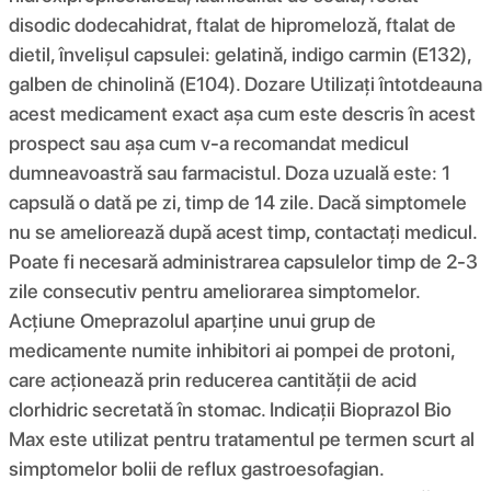
disodic dodecahidrat, ftalat de hipromeloză, ftalat de
dietil, învelișul capsulei: gelatină, indigo carmin (E132),
galben de chinolină (E104). Dozare Utilizați întotdeauna
acest medicament exact așa cum este descris în acest
prospect sau așa cum v-a recomandat medicul
dumneavoastră sau farmacistul. Doza uzuală este: 1
capsulă o dată pe zi, timp de 14 zile. Dacă simptomele
nu se ameliorează după acest timp, contactați medicul.
Poate fi necesară administrarea capsulelor timp de 2-3
zile consecutiv pentru ameliorarea simptomelor.
Acţiune Omeprazolul aparține unui grup de
medicamente numite inhibitori ai pompei de protoni,
care acționează prin reducerea cantității de acid
clorhidric secretată în stomac. Indicații Bioprazol Bio
Max este utilizat pentru tratamentul pe termen scurt al
simptomelor bolii de reflux gastroesofagian.