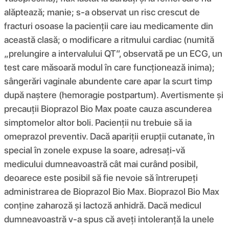
alăptează; manie; s-a observat un risc crescut de
fracturi osoase la pacienții care iau medicamente din
această clasă; o modificare a ritmului cardiac (numită
„prelungire a intervalului QT”, observată pe un ECG, un
test care măsoară modul în care funcționează inima);
sângerări vaginale abundente care apar la scurt timp
după naștere (hemoragie postpartum). Avertismente și
precauții Bioprazol Bio Max poate cauza ascunderea
simptomelor altor boli. Pacienții nu trebuie să ia
omeprazol preventiv. Dacă apariții erupții cutanate, în
special în zonele expuse la soare, adresați-vă
medicului dumneavoastră cât mai curând posibil,
deoarece este posibil să fie nevoie să întrerupeți
administrarea de Bioprazol Bio Max. Bioprazol Bio Max
conține zaharoză și lactoză anhidră. Dacă medicul
dumneavoastră v-a spus că aveți intoleranță la unele