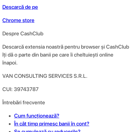
Descarcă de pe
Chrome store
Despre CashClub
Descarcă extensia noastră pentru browser și CashClub
îți dă o parte din banii pe care îi cheltuiești online
înapoi.
VAN CONSULTING SERVICES S.R.L.
CUI: 39743787
Întrebări frecvente
Cum funcționează?
În cât timp primesc banii în cont?
Se cumulează cu reducerile?