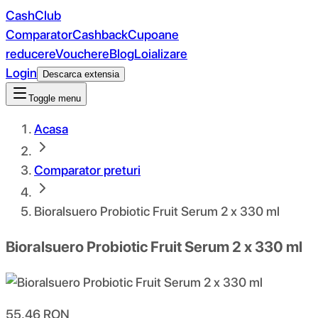
CashClub
Comparator
Cashback
Cupoane
reducere
Vouchere
Blog
Loializare
Login
Descarca extensia
Toggle menu
Acasa
Comparator preturi
Bioralsuero Probiotic Fruit Serum 2 x 330 ml
Bioralsuero Probiotic Fruit Serum 2 x 330 ml
55.46
RON