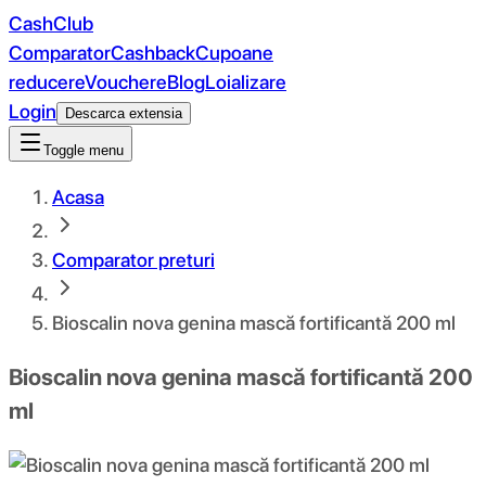
CashClub
Comparator
Cashback
Cupoane
reducere
Vouchere
Blog
Loializare
Login
Descarca extensia
Toggle menu
Acasa
Comparator preturi
Bioscalin nova genina mască fortificantă 200 ml
Bioscalin nova genina mască fortificantă 200
ml