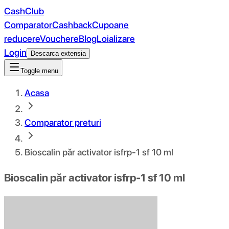
CashClub
Comparator
Cashback
Cupoane
reducere
Vouchere
Blog
Loializare
Login
Descarca extensia
Toggle menu
Acasa
Comparator preturi
Bioscalin păr activator isfrp-1 sf 10 ml
Bioscalin păr activator isfrp-1 sf 10 ml