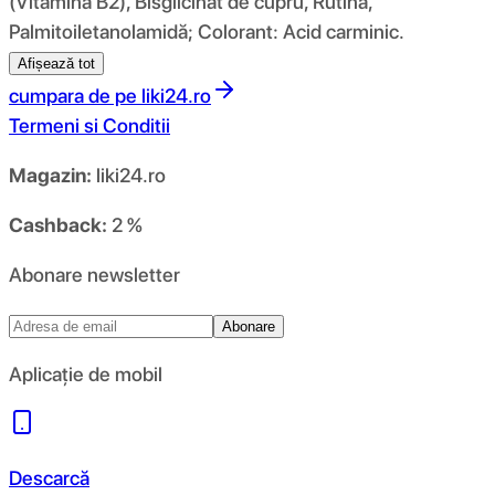
(Vitamina B2), Bisglicinat de cupru, Rutină,
Palmitoiletanolamidă; Colorant: Acid carminic.
Afișează tot
cumpara de pe
liki24.ro
Termeni si Conditii
Magazin:
liki24.ro
Cashback:
2 %
Abonare newsletter
Abonare
Aplicație de mobil
Descarcă