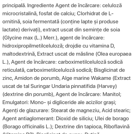
principală. Ingrediente Agent de încărcare: celuloză
microcristalină, fosfat de calciu; Clorhidrat de L-
ornitină, soia fermentată (conține lapte și produse
lactate) derivați), extract uscat din semințe de soia
(Glycine max (L.) Merr.), agent de încărcare:
hidroxipropilmetilceluloză; drojdie cu vitamina D,
maltodextrină, Extract uscat de măsline (Olea europaea
L.), Agent de încărcare: carboximetilceluloză sodică
reticulată, carboximetilceluloză sodică; Bisglicinat de
zinc, Amidon de porumb, Alge marine Wakame (Extract
uscat de tal Suringar Undaria pinnatifida (Harvey)
(dextrine din porumb), Agent de încărcare: Manitol;
Emulgatori: Mono- și digliceride ale acizilor grași;
Agenți de glazurare: Stearat de magneziu, Acid stearic;
Agent antiaglomerant: Dioxid de siliciu; Ulei de borago
(Borago officinalis L.); Dextrine din tapioca, Riboflavină