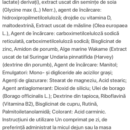
lactate) derivați), extract uscat din semințe de soia
(Glycine max (L.) Merr.), agent de încărcare:
hidroxipropilmetilceluloză; drojdie cu vitamina D,
maltodextrină, Extract uscat de măsline (Olea europaea
L.), Agent de încărcare: carboximetilceluloză sodică
reticulată, carboximetilceluloză sodică; Bisglicinat de
zinc, Amidon de porumb, Alge marine Wakame (Extract
uscat de tal Suringar Undaria pinnatifida (Harvey)
(dextrine din porumb), Agent de încărcare: Manitol;
Emulgatori: Mono- și digliceride ale acizilor grași;
Agenți de glazurare: Stearat de magneziu, Acid stearic;
Agent antiaglomerant: Dioxid de siliciu; Ulei de borago
(Borago officinalis L.); Dextrine din tapioca, Riboflavină
(Vitamina B2), Bisglicinat de cupru, Rutină,
Palmitoiletanolamidă; Colorant: Acid carminic.
Instrucțiuni de utilizare Un comprimat pe zi, de
preferință administrat la micul dejun sau la masa