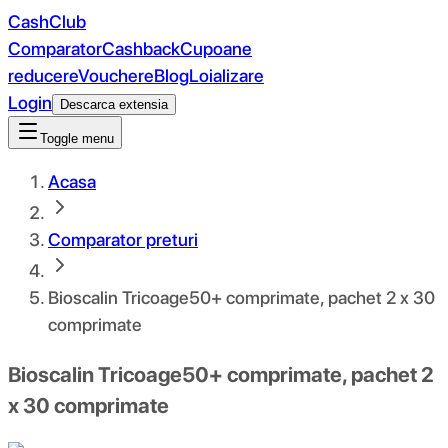
CashClub
Comparator
Cashback
Cupoane
reducere
Vouchere
Blog
Loializare
Login
Descarca extensia
Toggle menu
Acasa
Comparator preturi
Bioscalin Tricoage50+ comprimate, pachet 2 x 30
comprimate
Bioscalin Tricoage50+ comprimate, pachet 2
x 30 comprimate