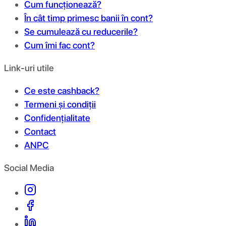
Cum funcționează?
În cât timp primesc banii în cont?
Se cumulează cu reducerile?
Cum îmi fac cont?
Link-uri utile
Ce este cashback?
Termeni și condiții
Confidențialitate
Contact
ANPC
Social Media