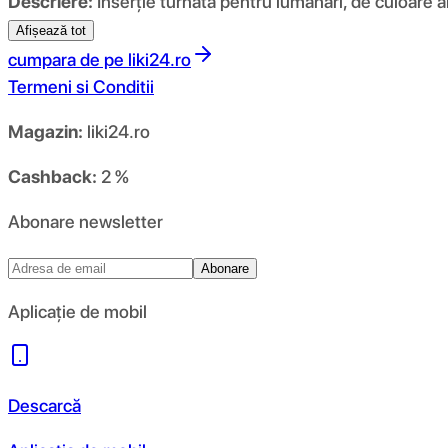
Descriere:
Inserție turnată pentru lumânări, de culoare al
Afișează tot
cumpara de pe
liki24.ro
Termeni si Conditii
Magazin:
liki24.ro
Cashback:
2 %
Abonare newsletter
Abonare
Aplicație de mobil
Descarcă