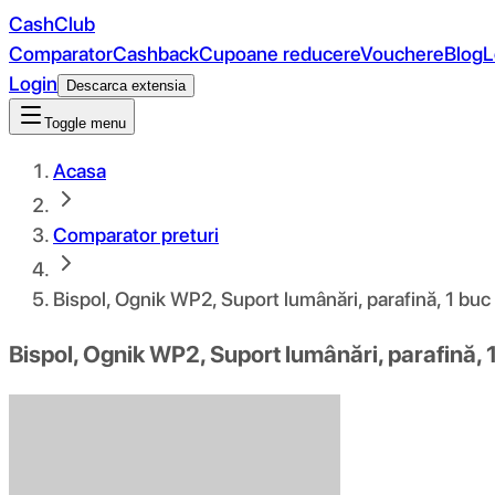
CashClub
Comparator
Cashback
Cupoane reducere
Vouchere
Blog
L
Login
Descarca extensia
Toggle menu
Acasa
Comparator preturi
Bispol, Ognik WP2, Suport lumânări, parafină, 1 buc
Bispol, Ognik WP2, Suport lumânări, parafină, 