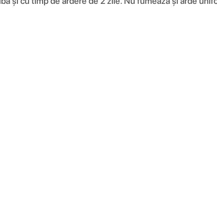
bă și cu timp de ardere de 2 zile. Nu fumează și arde unifo