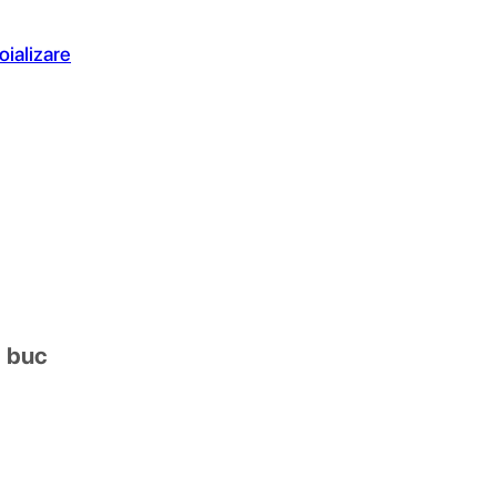
oializare
1 buc