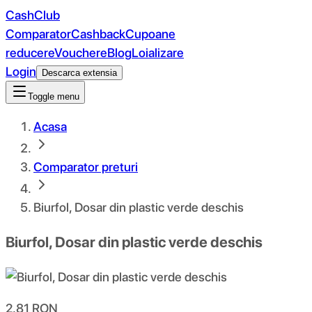
CashClub
Comparator
Cashback
Cupoane
reducere
Vouchere
Blog
Loializare
Login
Descarca extensia
Toggle menu
Acasa
Comparator preturi
Biurfol, Dosar din plastic verde deschis
Biurfol, Dosar din plastic verde deschis
2.81
RON