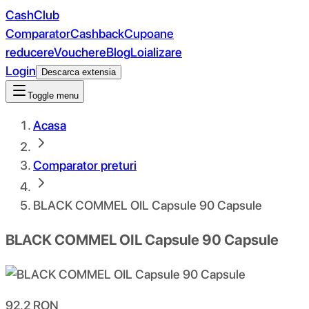
CashClub
Comparator
Cashback
Cupoane
reducere
Vouchere
Blog
Loializare
Login
Descarca extensia
Toggle menu
Acasa
Comparator preturi
BLACK COMMEL OIL Capsule 90 Capsule
BLACK COMMEL OIL Capsule 90 Capsule
92.2
RON