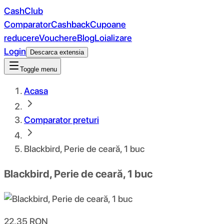
CashClub
Comparator
Cashback
Cupoane
reducere
Vouchere
Blog
Loializare
Login
Descarca extensia
Toggle menu
Acasa
Comparator preturi
Blackbird, Perie de ceară, 1 buc
Blackbird, Perie de ceară, 1 buc
22.35
RON