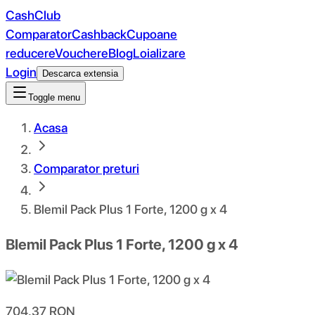
CashClub
Comparator
Cashback
Cupoane
reducere
Vouchere
Blog
Loializare
Login
Descarca extensia
Toggle menu
Acasa
Comparator preturi
Blemil Pack Plus 1 Forte, 1200 g x 4
Blemil Pack Plus 1 Forte, 1200 g x 4
704.37
RON