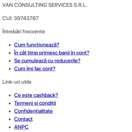
VAN CONSULTING SERVICES S.R.L.
CUI: 39743787
Întrebări frecvente
Cum funcționează?
În cât timp primesc banii în cont?
Se cumulează cu reducerile?
Cum îmi fac cont?
Link-uri utile
Ce este cashback?
Termeni și condiții
Confidențialitate
Contact
ANPC