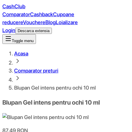
CashClub
Comparator
Cashback
Cupoane
reducere
Vouchere
Blog
Loializare
Login
Descarca extensia
Toggle menu
Acasa
Comparator preturi
Blupan Gel intens pentru ochi 10 ml
Blupan Gel intens pentru ochi 10 ml
87.49
RON