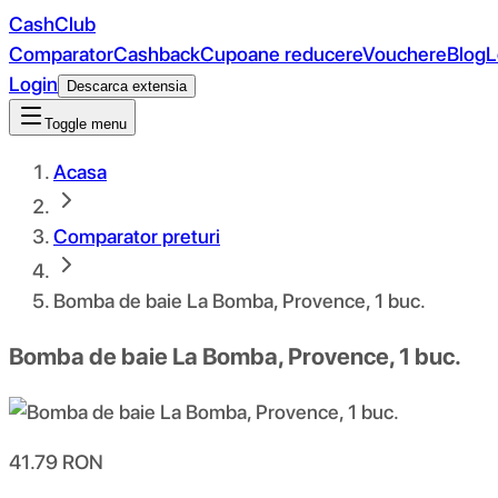
CashClub
Comparator
Cashback
Cupoane reducere
Vouchere
Blog
L
Login
Descarca extensia
Toggle menu
Acasa
Comparator preturi
Bomba de baie La Bomba, Provence, 1 buc.
Bomba de baie La Bomba, Provence, 1 buc.
41.79
RON