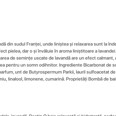
ă din sudul Franței, unde liniștea și relaxarea sunt la î
t pielea, dar o și învăluie în aroma liniștitoare a lavandei
area de semințe uscate de lavandă are un efect calmant, a
ntea pentru un somn odihnitor. Ingrediente Bicarbonat de s
rfum, unt de Butyrospermum Parkii, lauril sulfoacetat de 
toniu, linalool, limonene, cumarină. Proprietăți Bombă de