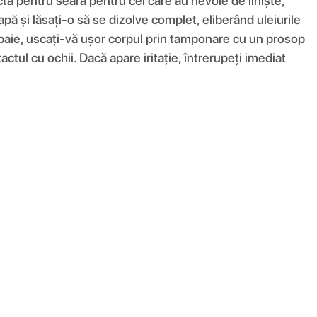
ctă pentru seară pentru cei care au nevoie de liniște,
 și lăsați-o să se dizolve complet, eliberând uleiurile
ă baie, uscați-vă ușor corpul prin tamponare cu un prosop
tul cu ochii. Dacă apare iritație, întrerupeți imediat