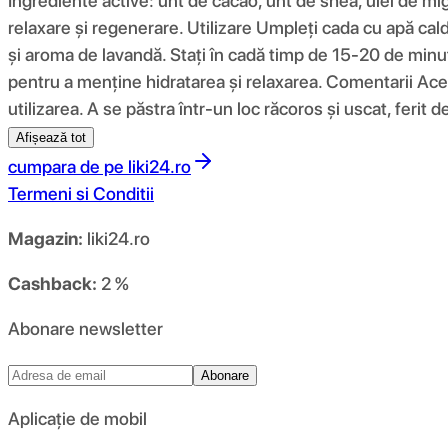
Ingrediente active: unt de cacao, unt de shea, ulei de mig
relaxare și regenerare. Utilizare Umpleți cada cu apă ca
și aroma de lavandă. Stați în cadă timp de 15-20 de minut
pentru a menține hidratarea și relaxarea. Comentarii Acest
utilizarea. A se păstra într-un loc răcoros și uscat, ferit d
Afișează tot
cumpara de pe
liki24.ro
Termeni si Conditii
Magazin:
liki24.ro
Cashback:
2 %
Abonare newsletter
Abonare
Aplicație de mobil