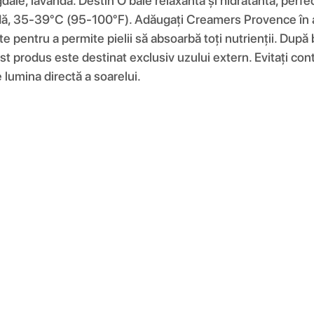
dale, lavandă. Destin O baie relaxantă și hidratantă, perfe
ldă, 35-39°C (95-100°F). Adăugați Creamers Provence în apă
e pentru a permite pielii să absoarbă toți nutrienții. Dup
 produs este destinat exclusiv uzului extern. Evitați contac
e lumina directă a soarelui.