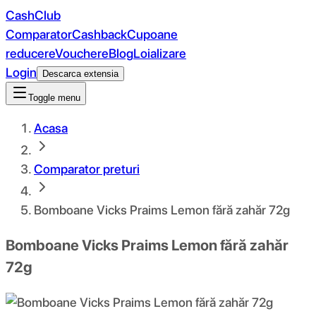
CashClub
Comparator
Cashback
Cupoane
reducere
Vouchere
Blog
Loializare
Login
Descarca extensia
Toggle menu
Acasa
Comparator preturi
Bomboane Vicks Praims Lemon fără zahăr 72g
Bomboane Vicks Praims Lemon fără zahăr
72g