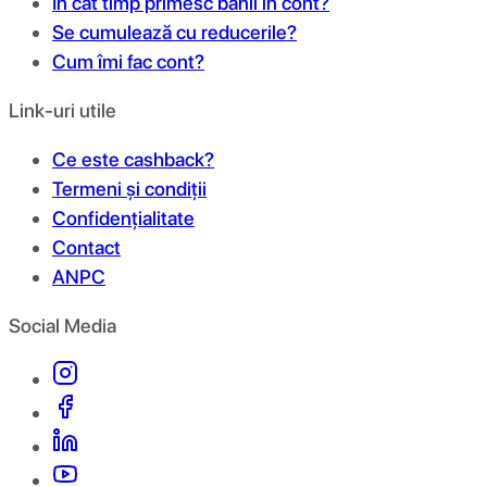
În cât timp primesc banii în cont?
Se cumulează cu reducerile?
Cum îmi fac cont?
Link-uri utile
Ce este cashback?
Termeni și condiții
Confidențialitate
Contact
ANPC
Social Media