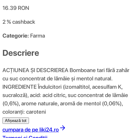
16.39
RON
2 %
cashback
Categorie:
Farma
Descriere
ACȚIUNEA ȘI DESCRIEREA Bomboane tari fără zahăr
cu suc concentrat de lămâie și mentol natural.
INGREDIENTE Îndulcitori (izomaltitol, acesulfam K,
sucraloză), acid: acid citric, suc concentrat de lămâie
(0,6%), arome naturale, aromă de mentol (0,06%),
coloranți: caroteni
Afișează tot
cumpara de pe
liki24.ro
Termeni si Conditii