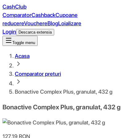
CashClub
Comparator
Cashback
Cupoane
reducere
Vouchere
Blog
Loializare
Login
Descarca extensia
Toggle menu
Acasa
Comparator preturi
Bonactive Complex Plus, granulat, 432 g
Bonactive Complex Plus, granulat, 432 g
127.19
RON