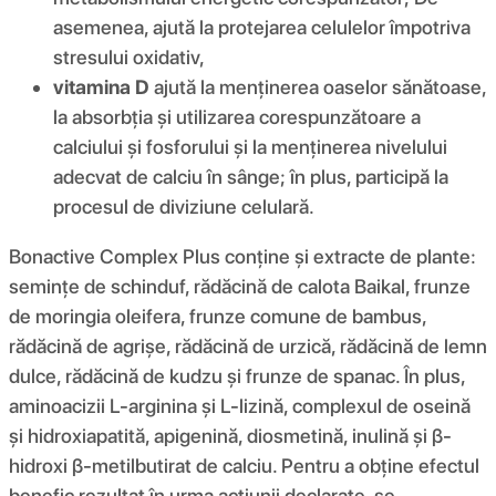
asemenea, ajută la protejarea celulelor împotriva
stresului oxidativ,
vitamina D
ajută la menținerea oaselor sănătoase,
la absorbția și utilizarea corespunzătoare a
calciului și fosforului și la menținerea nivelului
adecvat de calciu în sânge; în plus, participă la
procesul de diviziune celulară.
Bonactive Complex Plus conține și extracte de plante:
semințe de schinduf, rădăcină de calota Baikal, frunze
de moringia oleifera, frunze comune de bambus,
rădăcină de agrișe, rădăcină de urzică, rădăcină de lemn
dulce, rădăcină de kudzu și frunze de spanac. În plus,
aminoacizii L-arginina și L-lizină, complexul de oseină
și hidroxiapatită, apigenină, diosmetină, inulină și β-
hidroxi β-metilbutirat de calciu. Pentru a obține efectul
benefic rezultat în urma acțiunii declarate, se