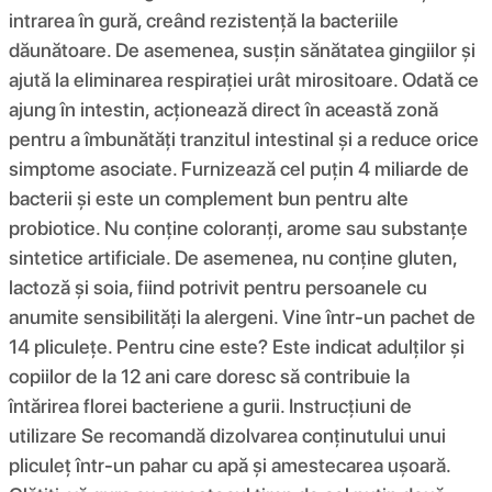
intrarea în gură, creând rezistență la bacteriile
dăunătoare. De asemenea, susțin sănătatea gingiilor și
ajută la eliminarea respirației urât mirositoare. Odată ce
ajung în intestin, acționează direct în această zonă
pentru a îmbunătăți tranzitul intestinal și a reduce orice
simptome asociate. Furnizează cel puțin 4 miliarde de
bacterii și este un complement bun pentru alte
probiotice. Nu conține coloranți, arome sau substanțe
sintetice artificiale. De asemenea, nu conține gluten,
lactoză și soia, fiind potrivit pentru persoanele cu
anumite sensibilități la alergeni. Vine într-un pachet de
14 pliculețe. Pentru cine este? Este indicat adulților și
copiilor de la 12 ani care doresc să contribuie la
întărirea florei bacteriene a gurii. Instrucțiuni de
utilizare Se recomandă dizolvarea conținutului unui
pliculeț într-un pahar cu apă și amestecarea ușoară.