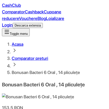
CashClub
Comparator
Cashback
Cupoane
reducere
Vouchere
Blog
Loializare
Login
Descarca extensia
Toggle menu
Acasa
Comparator preturi
Bonusan Bacteri 6 Oral , 14 pliculețe
Bonusan Bacteri 6 Oral , 14 pliculețe
153.5
RON