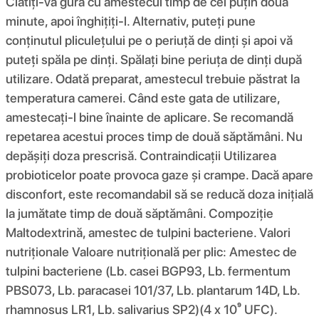
Clătiți-vă gura cu amestecul timp de cel puțin două
minute, apoi înghițiți-l. Alternativ, puteți pune
conținutul pliculețului pe o periuță de dinți și apoi vă
puteți spăla pe dinți. Spălați bine periuța de dinți după
utilizare. Odată preparat, amestecul trebuie păstrat la
temperatura camerei. Când este gata de utilizare,
amestecați-l bine înainte de aplicare. Se recomandă
repetarea acestui proces timp de două săptămâni. Nu
depășiți doza prescrisă. Contraindicații Utilizarea
probioticelor poate provoca gaze și crampe. Dacă apare
disconfort, este recomandabil să se reducă doza inițială
la jumătate timp de două săptămâni. Compoziţie
Maltodextrină, amestec de tulpini bacteriene. Valori
nutriționale Valoare nutrițională per plic: Amestec de
tulpini bacteriene (Lb. casei BGP93, Lb. fermentum
PBS073, Lb. paracasei 101/37, Lb. plantarum 14D, Lb.
rhamnosus LR1, Lb. salivarius SP2)(4 x 10⁹ UFC).