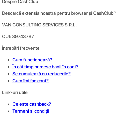
Despre CashClub
Descarcă extensia noastră pentru browser și CashClub îți d
VAN CONSULTING SERVICES S.R.L.
CUI: 39743787
Întrebări frecvente
Cum funcționează?
În cât timp primesc banii în cont?
Se cumulează cu reducerile?
Cum îmi fac cont?
Link-uri utile
Ce este cashback?
Termeni și condiții