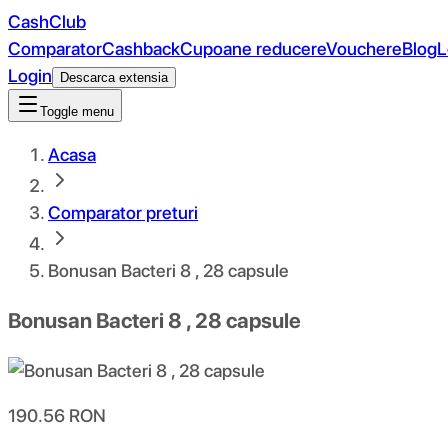
CashClub
Comparator
Cashback
Cupoane reducere
Vouchere
Blog
L
Login
Descarca extensia
Toggle menu
Acasa
Comparator preturi
Bonusan Bacteri 8 , 28 capsule
Bonusan Bacteri 8 , 28 capsule
190.56
RON