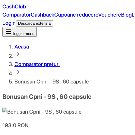
CashClub
Comparator
Cashback
Cupoane reducere
Vouchere
Blog
L
Login
Descarca extensia
Toggle menu
Acasa
Comparator preturi
Bonusan Cpni - 9S , 60 capsule
Bonusan Cpni - 9S , 60 capsule
193.0
RON