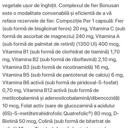
vegetale ușor de înghițit. Complexul de fier Bonusan
este o modalitate convenabilă și eficientă de a vă
reface rezervele de fier. Compoziţie Per 1 capsulă: Fier
(sub formă de bisglicinat feros) 20 mg, Vitamina C (sub
formă de ascorbat de magneziu) 240 mg, Vitamina A
(sub formă de palmitat de retinil) (1350 UI) 400 mcg,
Vitamina B1 (sub formă de clorhidrat de tiamină) 1,70
mg, Vitamina B2 (sub formă de riboflavină) 2,10 mg,
Vitamina B3 (sub formă de nicotinamidă) 16 mg,
Vitamina B5 (sub formă de pantotenat de calciu) 6 mg,
Vitamina B6 activă (sub formă de piridoxal-5-fosfat)
0,70 mg, Vitamina B12 activă (sub formă de
metilcobalamină și adenosilcobalamină/dibencozidă)
10 mcg, Folat activ (sare de glucozamină a acidului
(6S)-5-metiltetrahidrofolic Quatrefolic®) 80 mcg, D-
Biotină 50 mcg, Colină (sub formă de bitartrat de