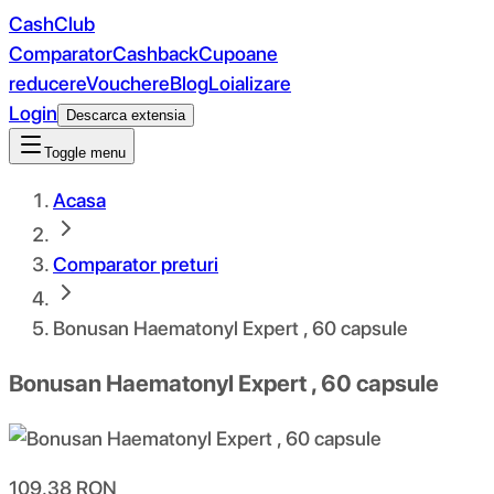
CashClub
Comparator
Cashback
Cupoane
reducere
Vouchere
Blog
Loializare
Login
Descarca extensia
Toggle menu
Acasa
Comparator preturi
Bonusan Haematonyl Expert , 60 capsule
Bonusan Haematonyl Expert , 60 capsule
109.38
RON