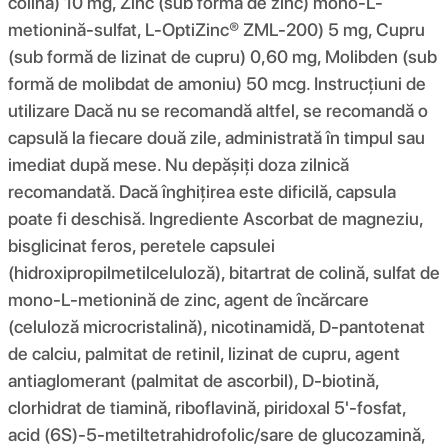
colină) 10 mg, Zinc (sub formă de zinc) mono-L-
metionină-sulfat, L-OptiZinc® ZML-200) 5 mg, Cupru
(sub formă de lizinat de cupru) 0,60 mg, Molibden (sub
formă de molibdat de amoniu) 50 mcg. Instrucțiuni de
utilizare Dacă nu se recomandă altfel, se recomandă o
capsulă la fiecare două zile, administrată în timpul sau
imediat după mese. Nu depășiți doza zilnică
recomandată. Dacă înghițirea este dificilă, capsula
poate fi deschisă. Ingrediente Ascorbat de magneziu,
bisglicinat feros, peretele capsulei
(hidroxipropilmetilceluloză), bitartrat de colină, sulfat de
mono-L-metionină de zinc, agent de încărcare
(celuloză microcristalină), nicotinamidă, D-pantotenat
de calciu, palmitat de retinil, lizinat de cupru, agent
antiaglomerant (palmitat de ascorbil), D-biotină,
clorhidrat de tiamină, riboflavină, piridoxal 5'-fosfat,
acid (6S)-5-metiltetrahidrofolic/sare de glucozamină,