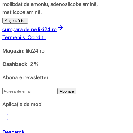
molibdat de amoniu, adenosilcobalamină,
metilcobalamină.
Afișează tot
cumpara de pe
liki24.ro
Termeni si Conditii
Magazin:
liki24.ro
Cashback:
2 %
Abonare newsletter
Abonare
Aplicație de mobil
Descarcă