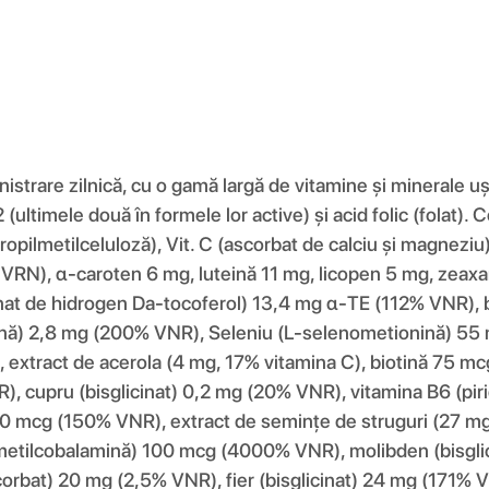
inistrare zilnică, cu o gamă largă de vitamine și minerale
12 (ultimele două în formele lor active) și acid folic (folat
ropilmetilceluloză), Vit. C (ascorbat de calciu și magnez
 VRN), α-caroten 6 mg, luteină 11 mg, licopen 5 mg, zeaxa
inat de hidrogen Da-tocoferol) 13,4 mg α-TE (112% VNR), be
avină) 2,8 mg (200% VNR), Seleniu (L-selenometionină) 5
 extract de acerola (4 mg, 17% vitamina C), biotină 75 mc
, cupru (bisglicinat) 0,2 mg (20% VNR), vitamina B6 (pir
300 mcg (150% VNR), extract de semințe de struguri (27 mg
 (metilcobalamină) 100 mcg (4000% VNR), molibden (bisgl
bat) 20 mg (2,5% VNR), fier (bisglicinat) 24 mg (171% VNR)