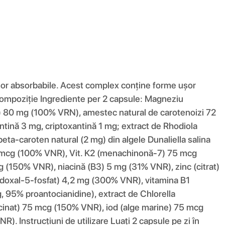
 ușor absorbabile. Acest complex conține forme ușor
). Compoziţie Ingrediente per 2 capsule: Magneziu
iu) 80 mg (100% VRN), amestec natural de carotenoizi 72
ntină 3 mg, criptoxantină 1 mg; extract de Rhodiola
ta-caroten natural (2 mg) din algele Dunaliella salina
5 mcg (100% VNR), Vit. K2 (menachinonă-7) 75 mcg
g (150% VNR), niacină (B3) 5 mg (31% VNR), zinc (citrat)
idoxal-5-fosfat) 4,2 mg (300% VNR), vitamina B1
, 95% proantocianidine), extract de Chlorella
icinat) 75 mcg (150% VNR), iod (alge marine) 75 mcg
. Instrucțiuni de utilizare Luați 2 capsule pe zi în