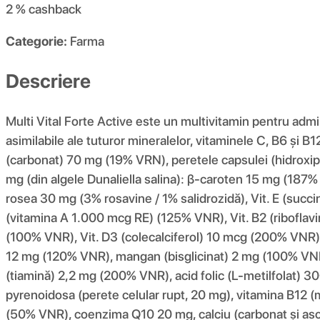
2 %
cashback
Categorie:
Farma
Descriere
Multi Vital Forte Active este un multivitamin pentru adm
asimilabile ale tuturor mineralelor, vitaminele C, B6 și B
(carbonat) 70 mg (19% VRN), peretele capsulei (hidroxip
mg (din algele Dunaliella salina): β-caroten 15 mg (187%
rosea 30 mg (3% rosavine / 1% salidrozidă), Vit. E (succ
(vitamina A 1.000 mcg RE) (125% VNR), Vit. B2 (ribofl
(100% VNR), Vit. D3 (colecalciferol) 10 mcg (200% VNR),
12 mg (120% VNR), mangan (bisglicinat) 2 mg (100% VNR)
(tiamină) 2,2 mg (200% VNR), acid folic (L-metilfolat) 
pyrenoidosa (perete celular rupt, 20 mg), vitamina B12
(50% VNR), coenzima Q10 20 mg, calciu (carbonat și ascor