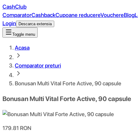
CashClub
Comparator
Cashback
Cupoane reducere
Vouchere
Blog
L
Login
Descarca extensia
Toggle menu
Acasa
Comparator preturi
Bonusan Multi Vital Forte Active, 90 capsule
Bonusan Multi Vital Forte Active, 90 capsule
179.81
RON