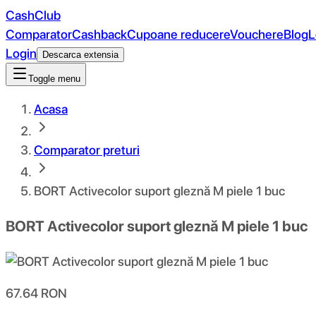
CashClub
Comparator
Cashback
Cupoane reducere
Vouchere
Blog
L
Login
Descarca extensia
Toggle menu
Acasa
Comparator preturi
BORT Activecolor suport gleznă M piele 1 buc
BORT Activecolor suport gleznă M piele 1 buc
67.64
RON