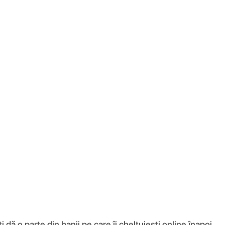
ă o parte din banii pe care îi cheltuiești online înapoi.