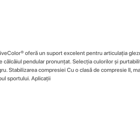
Color® oferă un suport excelent pentru articulația gleznei.
lcâiul pendular pronunțat. Selecția culorilor și purtabilitat
 negru. Stabilizarea compresiei Cu o clasă de compresie II, m
ul sportului. Aplicații