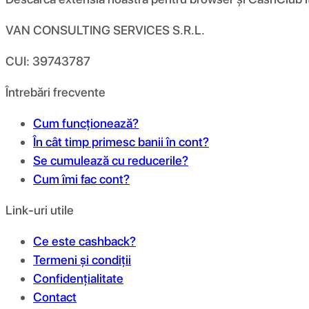
VAN CONSULTING SERVICES S.R.L.
CUI: 39743787
Întrebări frecvente
Cum funcționează?
În cât timp primesc banii în cont?
Se cumulează cu reducerile?
Cum îmi fac cont?
Link-uri utile
Ce este cashback?
Termeni și condiții
Confidențialitate
Contact