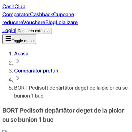
CashClub
Comparator
Cashback
Cupoane
reducere
Vouchere
Blog
Loializare
Login
Descarca extensia
Toggle menu
Acasa
Comparator preturi
BORT Pedisoft depărtător deget de la picior cu sc
bunion 1 buc
BORT Pedisoft depărtător deget de la picior
cu sc bunion 1 buc