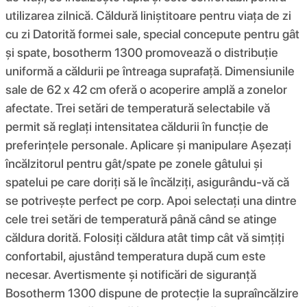
utilizarea zilnică. Căldură liniștitoare pentru viața de zi
cu zi Datorită formei sale, special concepute pentru gât
și spate, bosotherm 1300 promovează o distribuție
uniformă a căldurii pe întreaga suprafață. Dimensiunile
sale de 62 x 42 cm oferă o acoperire amplă a zonelor
afectate. Trei setări de temperatură selectabile vă
permit să reglați intensitatea căldurii în funcție de
preferințele personale. Aplicare și manipulare Așezați
încălzitorul pentru gât/spate pe zonele gâtului și
spatelui pe care doriți să le încălziți, asigurându-vă că
se potrivește perfect pe corp. Apoi selectați una dintre
cele trei setări de temperatură până când se atinge
căldura dorită. Folosiți căldura atât timp cât vă simțiți
confortabil, ajustând temperatura după cum este
necesar. Avertismente și notificări de siguranță
Bosotherm 1300 dispune de protecție la supraîncălzire