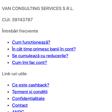
VAN CONSULTING SERVICES S.R.L.
CUI: 39743787
Întrebări frecvente
Cum funcționează?
În cât timp primesc banii în cont?
Se cumulează cu reducerile?
Cum îmi fac cont?
Link-uri utile
Ce este cashback?
Termeni și condiții
Confidențialitate
Contact
ANPC