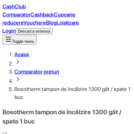
CashClub
Comparator
Cashback
Cupoane
reducere
Vouchere
Blog
Loializare
Login
Descarca extensia
Toggle menu
Acasa
Comparator preturi
Bosotherm tampon de încălzire 1300 gât / spate 1
buc
Bosotherm tampon de încălzire 1300 gât /
spate 1 buc