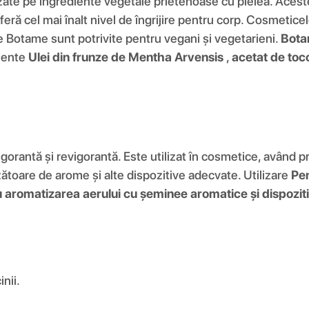
e pe ingrediente vegetale prietenoase cu pielea. Acestea
 oferă cel mai înalt nivel de îngrijire pentru corp. Cosmeti
ele Botame sunt potrivite pentru vegani și vegetarieni.
Bota
diente
Ulei din frunze de Mentha Arvensis
,
acetat de toco
gorantă și revigorantă. Este utilizat în cosmetice, având pr
ătoare de arome și alte dispozitive adecvate. Utilizare
Pen
 aromatizarea aerului cu șeminee aromatice și dispozi
nii.