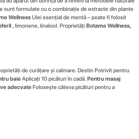
 au apărut din dorința de a reveni la metodele naturale
cele sunt formulate cu o combinație de extracte din plante
me Wellness
Ulei esențial de mentă – poate fi folosit
feril
, limonene, linalool. Proprietăți
Botame Wellness,
oprietăți de curățare și calmare. Destin Potrivit pentru
tru baie
Aplicați 10 picături în cadă.
Pentru masaj
tive adecvate
Folosește câteva picături pentru a