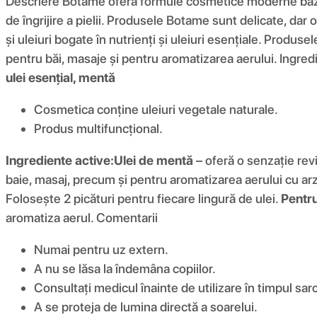
Descriere Botame oferă formule cosmetice moderne bazat
de îngrijire a pielii. Produsele Botame sunt delicate, dar
și uleiuri bogate în nutrienți și uleiuri esențiale. Produs
pentru băi, masaje și pentru aromatizarea aerului. Ingre
ulei esențial, mentă
Cosmetica conține uleiuri vegetale naturale.
Produs multifuncțional.
Ingrediente active:
Ulei de mentă
– oferă o senzație revi
baie, masaj, precum și pentru aromatizarea aerului cu arz
Folosește 2 picături pentru fiecare lingură de ulei.
Pentru
aromatiza aerul. Comentarii
Numai pentru uz extern.
A nu se lăsa la îndemâna copiilor.
Consultați medicul înainte de utilizare în timpul sarci
A se proteja de lumina directă a soarelui.