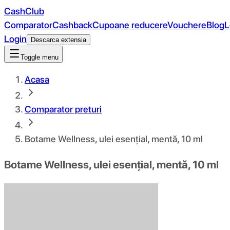
CashClub
Comparator
Cashback
Cupoane reducere
Vouchere
Blog
L
Login
Descarca extensia
Toggle menu
Acasa
Comparator preturi
Botame Wellness, ulei esențial, mentă, 10 ml
Botame Wellness, ulei esențial, mentă, 10 ml