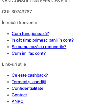
VAN CONSULTING SERVICES S.R.L.
CUI: 39743787
Întrebări frecvente
Cum funcționează?
În cât timp primesc banii în cont?
Se cumulează cu reducerile?
Cum îmi fac cont?
Link-uri utile
Ce este cashback?
Termeni și condiții
Confidențialitate
Contact
ANPC