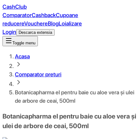
CashClub
Comparator
Cashback
Cupoane
reducere
Vouchere
Blog
Loializare
Login
Descarca extensia
Toggle menu
Acasa
Comparator preturi
Botanicapharma el pentru baie cu aloe vera și ulei
de arbore de ceai, 500ml
Botanicapharma el pentru baie cu aloe vera și
ulei de arbore de ceai, 500ml