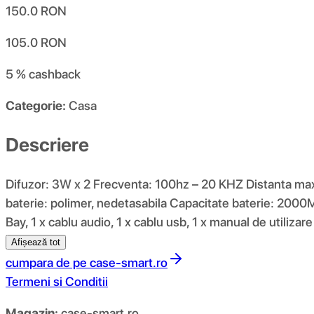
150.0
RON
105.0
RON
5 %
cashback
Categorie:
Casa
Descriere
Difuzor: 3W x 2 Frecventa: 100hz – 20 KHZ Distanta max
baterie: polimer, nedetasabila Capacitate baterie: 200
Bay, 1 x cablu audio, 1 x cablu usb, 1 x manual de utilizare
Afișează tot
cumpara de pe
case-smart.ro
Termeni si Conditii
Magazin:
case-smart.ro