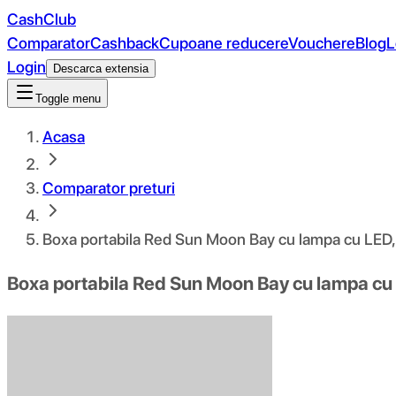
CashClub
Comparator
Cashback
Cupoane reducere
Vouchere
Blog
L
Login
Descarca extensia
Toggle menu
Acasa
Comparator preturi
Boxa portabila Red Sun Moon Bay cu lampa cu LED
Boxa portabila Red Sun Moon Bay cu lampa cu