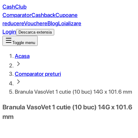
CashClub
Comparator
Cashback
Cupoane
reducere
Vouchere
Blog
Loializare
Login
Descarca extensia
Toggle menu
Acasa
Comparator preturi
Branula VasoVet 1 cutie (10 buc) 14G x 101.6 mm
Branula VasoVet 1 cutie (10 buc) 14G x 101.6
mm