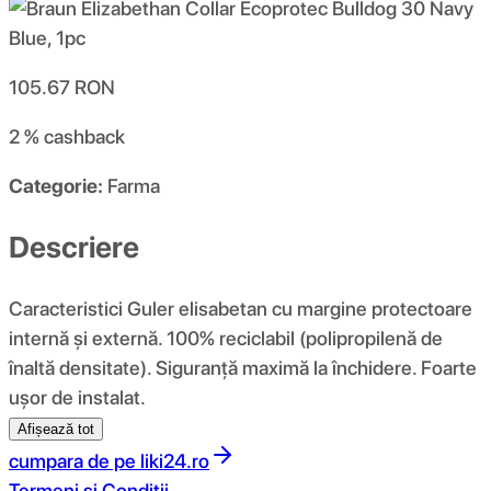
105.67
RON
2 %
cashback
Categorie:
Farma
Descriere
Caracteristici Guler elisabetan cu margine protectoare
internă și externă. 100% reciclabil (polipropilenă de
înaltă densitate). Siguranță maximă la închidere. Foarte
ușor de instalat.
Afișează tot
cumpara de pe
liki24.ro
Termeni si Conditii