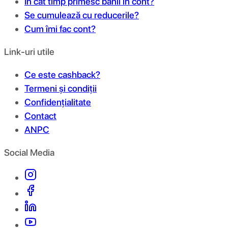
În cât timp primesc banii în cont?
Se cumulează cu reducerile?
Cum îmi fac cont?
Link-uri utile
Ce este cashback?
Termeni și condiții
Confidențialitate
Contact
ANPC
Social Media