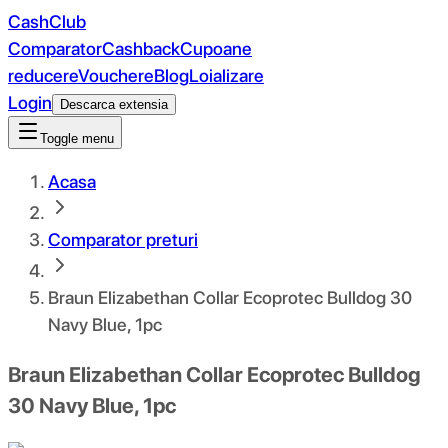
CashClub
Comparator
Cashback
Cupoane
reducere
Vouchere
Blog
Loializare
Login
Descarca extensia
Toggle menu
Acasa
Comparator preturi
Braun Elizabethan Collar Ecoprotec Bulldog 30
Navy Blue, 1pc
Braun Elizabethan Collar Ecoprotec Bulldog
30 Navy Blue, 1pc